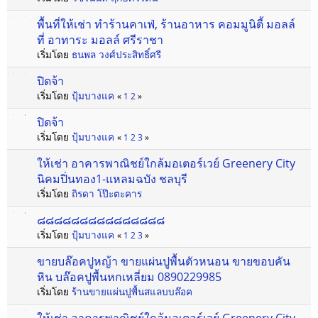
พื้นที่ให้เช่า ทำร้านคาเฟ่, ร้านอาหาร คอมมูนิตี้ มอลล์
ที่ อาทาระ มอลล์ ศรีราชา
เริ่มโดย
ธนพล วงศ์ประสิทธิ์ศรี
ปิดจ้า
เริ่มโดย
ปุ้มบางแค
«
1
2
»
ปิดจ้า
เริ่มโดย
ปุ้มบางแค
«
1
2
3
»
ให้เช่า อาคารพาณิชย์ใกล้มอเตอร์เวย์ Greenery City
นิคมปิ่นทอง1-แหลมฉบัง ชลบุรี
เริ่มโดย
ถิรดา โป๊ะตะคาร
๘๘๘๘๘๘๘๘๘๘๘๘๘๘๘
เริ่มโดย
ปุ้มบางแค
«
1
2
3
»
ขายบล๊อคปูหญ้า ขายแผ่นปูพื้นตัวหนอน ขายขอบคัน
หิน บล๊อคปูพื้นหกเหลี่ยม 0890229985
เริ่มโดย
ร้านขายแผ่นปูพื้นสแลบบล๊อค