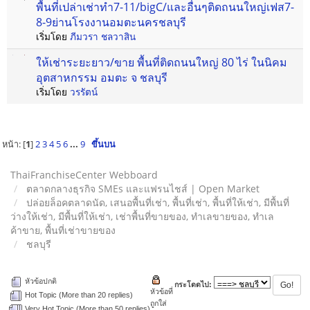
พื้นที่เปล่าเช่าทำ7-11/bigC/และอื่นๆติดถนนใหญ่เฟส7-
8-9ย่านโรงงานอมตะนครชลบุรี
เริ่มโดย
ภีมวรา ชลวาสิน
ให้เช่าระยะยาว/ขาย พื้นที่ติดถนนใหญ่ 80 ไร่ ในนิคม
อุตสาหกรรม อมตะ จ ชลบุรี
เริ่มโดย
วรรัตน์
หน้า: [
1
]
2
3
4
5
6
...
9
ขึ้นบน
ThaiFranchiseCenter Webboard
ตลาดกลางธุรกิจ SMEs และแฟรนไชส์ | Open Market
ปล่อยล็อคตลาดนัด, เสนอพื้นที่เช่า, พื้นที่เช่า, พื้นที่ให้เช่า, มีพื้นที่
ว่างให้เช่า, มีพื้นที่ให้เช่า, เช่าพื้นที่ขายของ, ทําเลขายของ, ทำเล
ค้าขาย, พื้นที่เช่าขายของ
ชลบุรี
หัวข้อปกติ
กระโดดไป:
หัวข้อที่
Hot Topic (More than 20 replies)
ถูกใส่
Very Hot Topic (More than 50 replies)