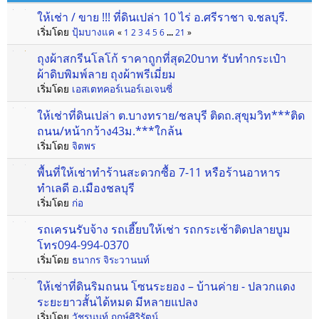
ให้เช่า / ขาย !!! ที่ดินเปล่า 10 ไร่ อ.ศรีราชา จ.ชลบุรี.
เริ่มโดย
ปุ้มบางแค
«
1
2
3
4
5
6
...
21
»
ถุงผ้าสกรีนโลโก้ ราคาถูกที่สุด20บาท รับทำกระเป๋า
ผ้าดิบพิมพ์ลาย ถุงผ้าพรีเมี่ยม
เริ่มโดย
เอสเตทคอร์เนอร์เอเจนซี่
ให้เช่าที่ดินเปล่า ต.บางทราย/ชลบุรี ติดถ.สุขุมวิท***ติด
ถนน/หน้ากว้าง43ม.***ใกล้น
เริ่มโดย
จิตพร
พื้นที่ให้เช่าทำร้านสะดวกซื้อ 7-11 หรือร้านอาหาร
ทำเลดี อ.เมืองชลบุรี
เริ่มโดย
ก่อ
รถเครนรับจ้าง รถเฮี๊ยบให้เช่า รถกระเช้าติดปลายบูม
โทร094-994-0370
เริ่มโดย
ธนากร จิระวานนท์
ให้เช่าที่ดินริมถนน โซนระยอง – บ้านค่าย - ปลวกแดง
ระยะยาวสั้นได้หมด มีหลายแปลง
เริ่มโดย
วัชรนนท์ ฤกษ์ศิริรัตน์