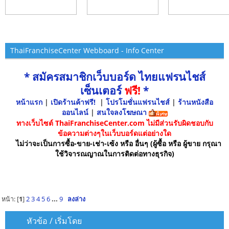
ThaiFranchiseCenter Webboard - Info Center
* สมัครสมาชิกเว็บบอร์ด ไทยแฟรนไชส์
เซ็นเตอร์
ฟรี!
*
หน้าแรก
|
เปิดร้านค้าฟรี!
|
โปรโมชั่นแฟรนไชส์
|
ร้านหนังสือ
ออนไลน์
|
สนใจลงโฆษณา
ทางเว็บไซต์ ThaiFranchiseCenter.com ไม่มีส่วนรับผิดชอบกับ
ข้อความต่างๆในเว็บบอร์ดแต่อย่างใด
ไม่ว่าจะเป็นการซื้อ-ขาย-เช่า-เซ้ง หรือ อื่นๆ (ผู้ซื้อ หรือ ผู้ขาย กรุณา
ใช้วิจารณญาณในการติดต่อทางธุรกิจ)
หน้า: [
1
]
2
3
4
5
6
...
9
ลงล่าง
หัวข้อ
/
เริ่มโดย