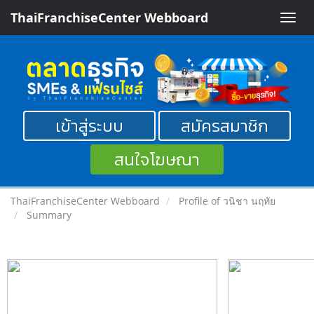
ThaiFranchiseCenter Webboard
Toggle
naviga
เข้าสู่ระบบ
สมัครสมาชิก
สนใจโฆษณา
ThaiFranchiseCenter Webboard
Profile of วนิชา นฤทัย
Summary