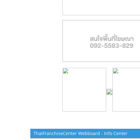
ThaiFranchiseCenter Webboard - Info Center