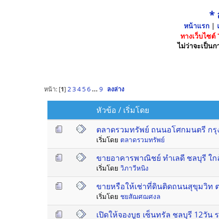
*
หน้าแรก
|
เ
ทางเว็บไซต์
ไม่ว่าจะเป็นกา
หน้า: [
1
]
2
3
4
5
6
...
9
ลงล่าง
หัวข้อ
/
เริ่มโดย
ตลาดรวมทรัพย์ ถนนอโศกมนตรี กรุงเทพ
เริ่มโดย
ตลาดรวมทรัพย์
ขายอาคารพาณิชย์ ทำเลดี ชลบุรี ใ
เริ่มโดย
วิภาวีหนิง
ขายหรือให้เช่าที่ดินติดถนนสุขุมวิท
เริ่มโดย
ชยสัฌศฌศงล
เปิดให้จองบูธ เซ็นทรัล ชลบุรี 12วัน