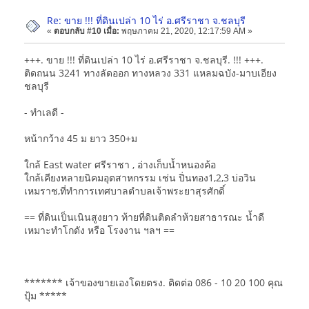
Re: ขาย !!! ที่ดินเปล่า 10 ไร่ อ.ศรีราชา จ.ชลบุรี
«
ตอบกลับ #10 เมื่อ:
พฤษภาคม 21, 2020, 12:17:59 AM »
+++. ขาย !!! ที่ดินเปล่า 10 ไร่ อ.ศรีราชา จ.ชลบุรี. !!! +++.
ติดถนน 3241 ทางลัดออก ทางหลวง 331 แหลมฉบัง-มาบเอียง
ชลบุรี
- ทำเลดี -
หน้ากว้าง 45 ม ยาว 350+ม
ใกล้ East water ศรีราชา , อ่างเก็บน้ำหนองค้อ
ใกล้เคียงหลายนิคมอุตสาหกรรม เช่น ปิ่นทอง1,2,3 บ่อวิน
เหมราช,ที่ทำการเทศบาลตำบลเจ้าพระยาสุรศักดิ์
== ที่ดินเป็นเนินสูงยาว ท้ายที่ดินติดลำห้วยสาธารณะ น้ำดี
เหมาะทำโกดัง หรือ โรงงาน ฯลฯ ==
******* เจ้าของขายเองโดยตรง. ติดต่อ 086 - 10 20 100 คุณ
ปุ้ม *****