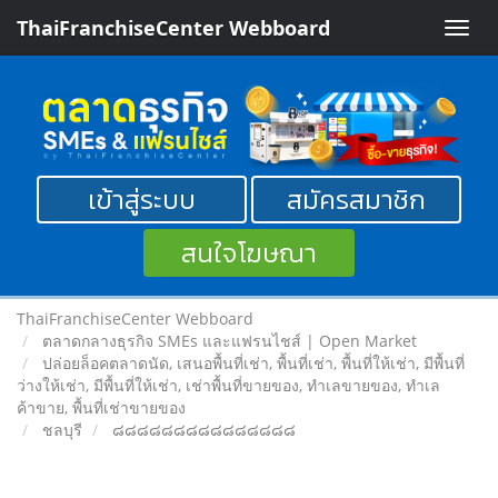
ThaiFranchiseCenter Webboard
Toggle
naviga
เข้าสู่ระบบ
สมัครสมาชิก
สนใจโฆษณา
ThaiFranchiseCenter Webboard
ตลาดกลางธุรกิจ SMEs และแฟรนไชส์ | Open Market
ปล่อยล็อคตลาดนัด, เสนอพื้นที่เช่า, พื้นที่เช่า, พื้นที่ให้เช่า, มีพื้นที่
ว่างให้เช่า, มีพื้นที่ให้เช่า, เช่าพื้นที่ขายของ, ทําเลขายของ, ทำเล
ค้าขาย, พื้นที่เช่าขายของ
ชลบุรี
๘๘๘๘๘๘๘๘๘๘๘๘๘๘๘