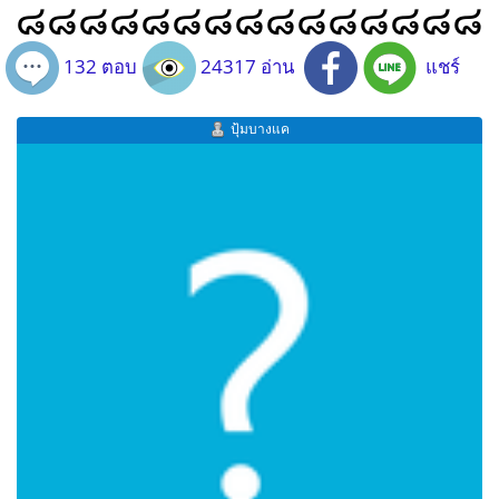
๘๘๘๘๘๘๘๘๘๘๘๘๘๘๘
132 ตอบ
24317 อ่าน
แชร์
ปุ้มบางแค