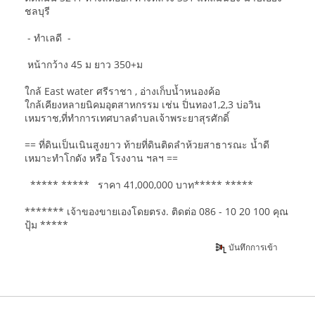
ชลบุรี
- ทำเลดี -
หน้ากว้าง 45 ม ยาว 350+ม
ใกล้ East water ศรีราชา , อ่างเก็บน้ำหนองค้อ
ใกล้เคียงหลายนิคมอุตสาหกรรม เช่น ปิ่นทอง1,2,3 บ่อวิน
เหมราช,ที่ทำการเทศบาลตำบลเจ้าพระยาสุรศักดิ์
== ที่ดินเป็นเนินสูงยาว ท้ายที่ดินติดลำห้วยสาธารณะ น้ำดี
เหมาะทำโกดัง หรือ โรงงาน ฯลฯ ==
***** ***** ราคา 41,000,000 บาท***** *****
******* เจ้าของขายเองโดยตรง. ติดต่อ 086 - 10 20 100 คุณ
ปุ้ม *****
บันทึกการเข้า