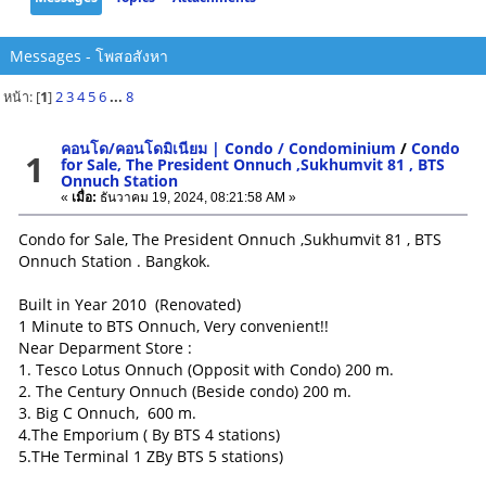
Messages - โพสอสังหา
หน้า: [
1
]
2
3
4
5
6
...
8
คอนโด/คอนโดมิเนียม | Condo / Condominium
/
Condo
1
for Sale, The President Onnuch ,Sukhumvit 81 , BTS
Onnuch Station
«
เมื่อ:
ธันวาคม 19, 2024, 08:21:58 AM »
Condo for Sale, The President Onnuch ,Sukhumvit 81 , BTS
Onnuch Station . Bangkok.
Built in Year 2010 (Renovated)
1 Minute to BTS Onnuch, Very convenient!!
Near Deparment Store :
1. Tesco Lotus Onnuch (Opposit with Condo) 200 m.
2. The Century Onnuch (Beside condo) 200 m.
3. Big C Onnuch, 600 m.
4.The Emporium ( By BTS 4 stations)
5.THe Terminal 1 ZBy BTS 5 stations)