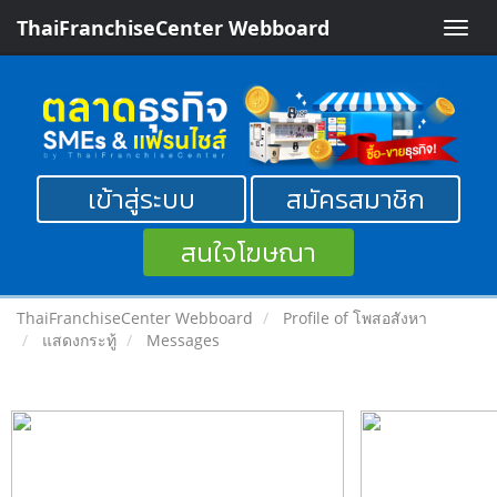
ThaiFranchiseCenter Webboard
Toggle
naviga
เข้าสู่ระบบ
สมัครสมาชิก
สนใจโฆษณา
ThaiFranchiseCenter Webboard
Profile of โพสอสังหา
แสดงกระทู้
Messages