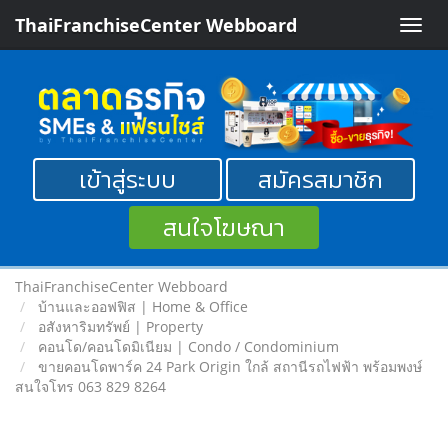
ThaiFranchiseCenter Webboard
Toggle
naviga
เข้าสู่ระบบ
สมัครสมาชิก
สนใจโฆษณา
ThaiFranchiseCenter Webboard
บ้านและออฟฟิส | Home & Office
อสังหาริมทรัพย์ | Property
คอนโด/คอนโดมิเนียม | Condo / Condominium
ขายคอนโดพาร์ค 24 Park Origin ใกล้ สถานีรถไฟฟ้า พร้อมพงษ์
สนใจโทร 063 829 8264