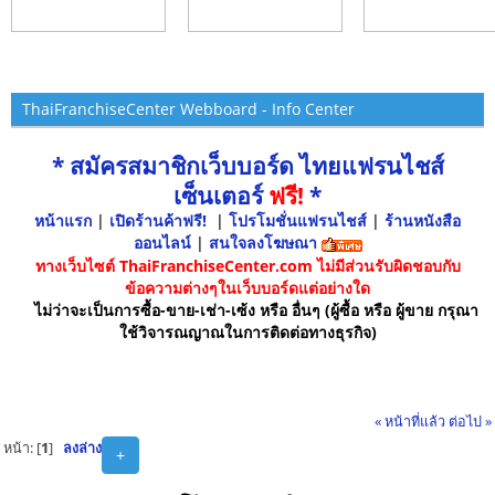
ThaiFranchiseCenter Webboard - Info Center
* สมัครสมาชิกเว็บบอร์ด ไทยแฟรนไชส์
เซ็นเตอร์
ฟรี!
*
หน้าแรก
|
เปิดร้านค้าฟรี!
|
โปรโมชั่นแฟรนไชส์
|
ร้านหนังสือ
ออนไลน์
|
สนใจลงโฆษณา
ทางเว็บไซต์ ThaiFranchiseCenter.com ไม่มีส่วนรับผิดชอบกับ
ข้อความต่างๆในเว็บบอร์ดแต่อย่างใด
ไม่ว่าจะเป็นการซื้อ-ขาย-เช่า-เซ้ง หรือ อื่นๆ (ผู้ซื้อ หรือ ผู้ขาย กรุณา
ใช้วิจารณญาณในการติดต่อทางธุรกิจ)
« หน้าที่แล้ว
ต่อไป »
หน้า: [
1
]
ลงล่าง
+