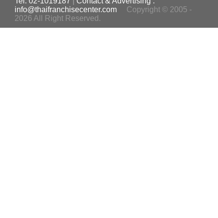
Tel. 02-1019187
|
Contact & Advertising :
info@thaifranchisecenter.com
Copyright © 2005 -
2026 All Right Reserved.