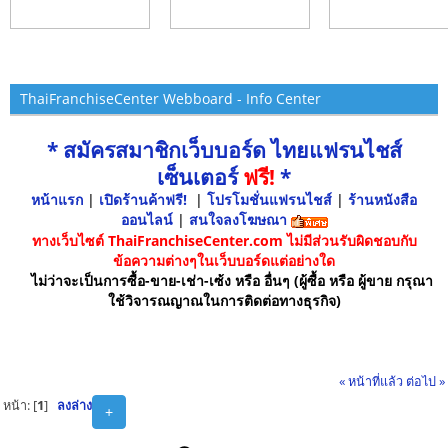
ThaiFranchiseCenter Webboard - Info Center
* สมัครสมาชิกเว็บบอร์ด ไทยแฟรนไชส์
เซ็นเตอร์
ฟรี!
*
หน้าแรก
|
เปิดร้านค้าฟรี!
|
โปรโมชั่นแฟรนไชส์
|
ร้านหนังสือ
ออนไลน์
|
สนใจลงโฆษณา
ทางเว็บไซต์ ThaiFranchiseCenter.com ไม่มีส่วนรับผิดชอบกับ
ข้อความต่างๆในเว็บบอร์ดแต่อย่างใด
ไม่ว่าจะเป็นการซื้อ-ขาย-เช่า-เซ้ง หรือ อื่นๆ (ผู้ซื้อ หรือ ผู้ขาย กรุณา
ใช้วิจารณญาณในการติดต่อทางธุรกิจ)
« หน้าที่แล้ว
ต่อไป »
หน้า: [
1
]
ลงล่าง
+