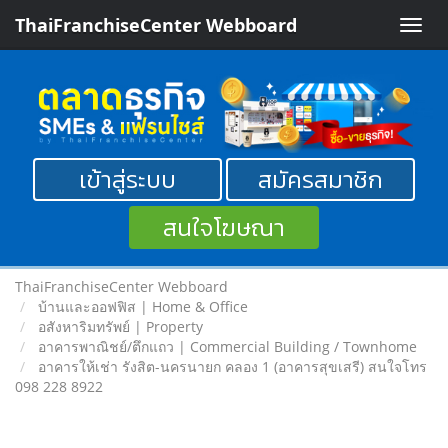
ThaiFranchiseCenter Webboard
Toggle
naviga
เข้าสู่ระบบ
สมัครสมาชิก
สนใจโฆษณา
ThaiFranchiseCenter Webboard
บ้านและออฟฟิส | Home & Office
อสังหาริมทรัพย์ | Property
อาคารพาณิชย์/ตึกแถว | Commercial Building / Townhome
อาคารให้เช่า รังสิต-นครนายก คลอง 1 (อาคารสุขเสรี) สนใจโทร
098 228 8922