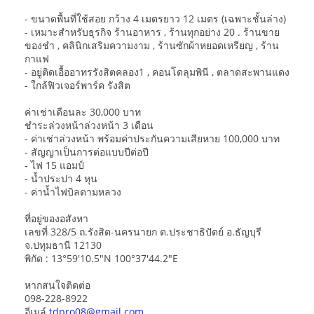
- ขนาดพื้นที่ใช้สอย กว้าง 4 เมตรยาว 12 เมตร (เฉพาะชั้นล่าง)
- เหมาะสำหรับธุรกิจ ร้านอาหาร , ร้านทุกอย่าง 20 . ร้านขาย
ของชำ , คลินิกเสริมความงาม , ร้านซักผ้าหยอดเหรียญ , ร้าน
กาแฟ
- อยู่ติดเอื้ออาทรรังสิตคลอง1 , คอนโดลุมพินี , ตลาดสะพานแดง
- ใกล้ฟิวเจอร์พาร์ค รังสิต
ค่าเช่าเดือนละ 30,000 บาท
ชำระล่วงหน้าล่วงหน้า 3 เดือน
- ค่าเช่าล่วงหน้า พร้อมค่าประกันความเสียหาย 100,000 บาท
- สัญญาเป็นการต่อแบบปีต่อปี
- ไฟ 15 แอมป์
- น้ำประปา 4 หุน
- ค่าน้ำไฟบิลตามหลวง
ที่อยู่ของอสังหา
เลขที่ 328/5 ถ.รังสิต-นครนายก ต.ประชาธิปัตย์ อ.ธัญบุรี
จ.ปทุมธานี 12130
พิกัด : 13°59'10.5"N 100°37'44.2"E
หากสนใจติดต่อ
098-228-8922
อีเมล์
tdpro08@gmail.com