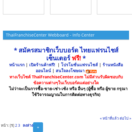
ThaiFranchiseCenter Webboard - Info Center
* สมัครสมาชิกเว็บบอร์ด ไทยแฟรนไชส์
เซ็นเตอร์
ฟรี!
*
หน้าแรก
|
เปิดร้านค้าฟรี!
|
โปรโมชั่นแฟรนไชส์
|
ร้านหนังสือ
ออนไลน์
|
สนใจลงโฆษณา
ทางเว็บไซต์ ThaiFranchiseCenter.com ไม่มีส่วนรับผิดชอบกับ
ข้อความต่างๆในเว็บบอร์ดแต่อย่างใด
ไม่ว่าจะเป็นการซื้อ-ขาย-เช่า-เซ้ง หรือ อื่นๆ (ผู้ซื้อ หรือ ผู้ขาย กรุณา
ใช้วิจารณญาณในการติดต่อทางธุรกิจ)
« หน้าที่แล้ว
ต่อไป »
หน้า: [
1
]
2
3
ลงล่าง
+