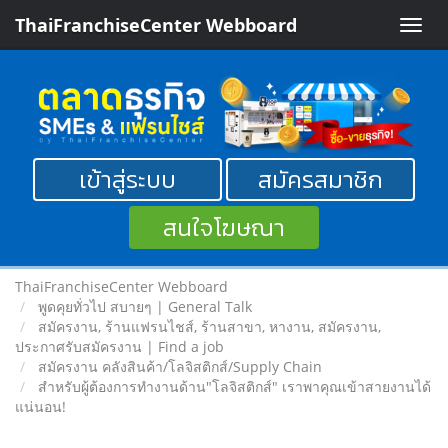
ThaiFranchiseCenter Webboard
Toggle
naviga
เข้าสู่ระบบ
สมัครสมาชิก
สนใจโฆษณา
ThaiFranchiseCenter Webboard
พูดคุยทั่วไป สบายๆ | General Talk
สมัครงาน, ร้านแฟรนไชส์, ร้านสาขา, หางาน, สมัครงาน,
ประกาศรับสมัครงาน | Find a job
สมัครงาน คลังสินค้า/โลจิสติกส์/Supply Chain
สำหรับผู้ต้องการทำงานด้าน"โลจิสติกส์" เราพาคุณเข้าสายงานได้
แน่นอน!