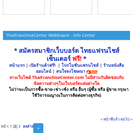
ThaiFranchiseCenter Webboard - Info Center
* สมัครสมาชิกเว็บบอร์ด ไทยแฟรนไชส์
เซ็นเตอร์
ฟรี!
*
หน้าแรก
|
เปิดร้านค้าฟรี!
|
โปรโมชั่นแฟรนไชส์
|
ร้านหนังสือ
ออนไลน์
|
สนใจลงโฆษณา
ทางเว็บไซต์ ThaiFranchiseCenter.com ไม่มีส่วนรับผิดชอบกับ
ข้อความต่างๆในเว็บบอร์ดแต่อย่างใด
ไม่ว่าจะเป็นการซื้อ-ขาย-เช่า-เซ้ง หรือ อื่นๆ (ผู้ซื้อ หรือ ผู้ขาย กรุณา
ใช้วิจารณญาณในการติดต่อทางธุรกิจ)
« หน้าที่แล้ว
ต่อไป »
หน้า:
1
[
2
]
3
ลงล่าง
+