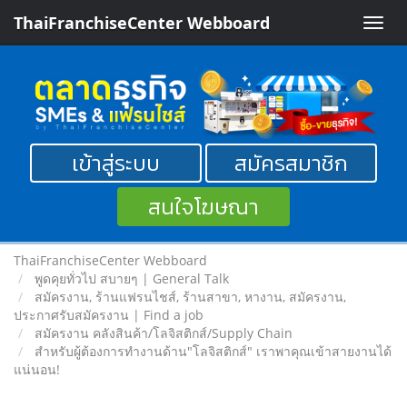
ThaiFranchiseCenter Webboard
Toggle
naviga
เข้าสู่ระบบ
สมัครสมาชิก
สนใจโฆษณา
ThaiFranchiseCenter Webboard
พูดคุยทั่วไป สบายๆ | General Talk
สมัครงาน, ร้านแฟรนไชส์, ร้านสาขา, หางาน, สมัครงาน,
ประกาศรับสมัครงาน | Find a job
สมัครงาน คลังสินค้า/โลจิสติกส์/Supply Chain
สำหรับผู้ต้องการทำงานด้าน"โลจิสติกส์" เราพาคุณเข้าสายงานได้
แน่นอน!