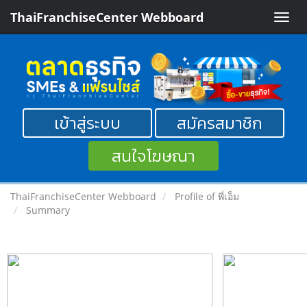
ThaiFranchiseCenter Webboard
Toggle
naviga
เข้าสู่ระบบ
สมัครสมาชิก
สนใจโฆษณา
ThaiFranchiseCenter Webboard
Profile of พี่เอ็ม
Summary