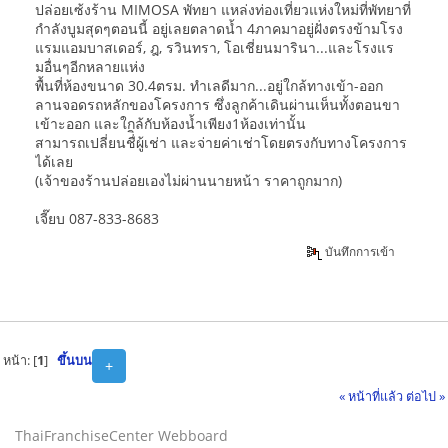
ปล่อยเซ้งร้าน MIMOSA พัทยา แหล่งท่องเที่ยวแห่งใหม่ที่พัทยาที่
กำลังบูมสุดๆตอนนี้ อยู่เลยตลาดน้ำ 4ภาคมาอยู่ฝั่งตรงข้ามโรง
แรมแอมบาสเดอร์, ฎ, รวินทรา, โอเชี่ยนมารินา...และโรงแร
มอื่นๆอีกหลายแห่ง
พื้นที่ห้องขนาด 30.4ตรม. ทำเลดีมาก...อยู่ใกล้ทางเข้า-ออก
ลานจอดรถหลักของโครงการ ซึ่งลูกค้าเดินผ่านเห็นทั้งตอนขา
เข้าะออก และใกล้กับห้องน้ำเพียง1ห้องเท่านั้น
สามารถเปลี่ยนชื่ิผู้เช่า และจ่ายค่าเช่าโดยตรงกับทางโครงการ
ได้เลย
(เจ้าของร้านปล่อยเองไม่ผ่านนายหน้า ราคาถูกมาก)
เจี๊ยบ 087-833-8683
บันทึกการเข้า
หน้า: [
1
]
ขึ้นบน
+
« หน้าที่แล้ว
ต่อไป »
ThaiFranchiseCenter Webboard