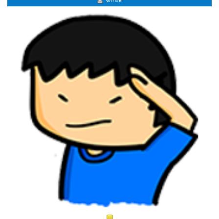
จิ๊กกะดี้