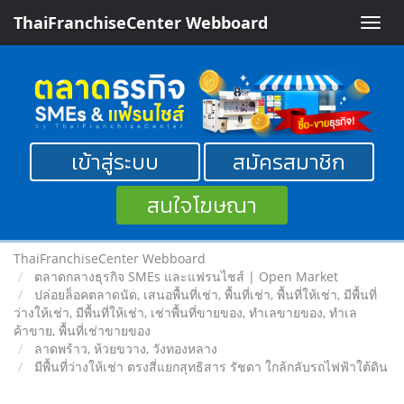
ThaiFranchiseCenter Webboard
Toggle
naviga
เข้าสู่ระบบ
สมัครสมาชิก
สนใจโฆษณา
ThaiFranchiseCenter Webboard
ตลาดกลางธุรกิจ SMEs และแฟรนไชส์ | Open Market
ปล่อยล็อคตลาดนัด, เสนอพื้นที่เช่า, พื้นที่เช่า, พื้นที่ให้เช่า, มีพื้นที่
ว่างให้เช่า, มีพื้นที่ให้เช่า, เช่าพื้นที่ขายของ, ทําเลขายของ, ทำเล
ค้าขาย, พื้นที่เช่าขายของ
ลาดพร้าว, ห้วยขวาง, วังทองหลาง
มีพื้นที่ว่างให้เช่า ตรงสี่แยกสุทธิสาร รัชดา ใกล้กลับรถไฟฟ้าใต้ดิน