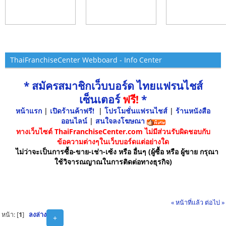
ThaiFranchiseCenter Webboard - Info Center
* สมัครสมาชิกเว็บบอร์ด ไทยแฟรนไชส์
เซ็นเตอร์
ฟรี!
*
หน้าแรก
|
เปิดร้านค้าฟรี!
|
โปรโมชั่นแฟรนไชส์
|
ร้านหนังสือ
ออนไลน์
|
สนใจลงโฆษณา
ทางเว็บไซต์ ThaiFranchiseCenter.com ไม่มีส่วนรับผิดชอบกับ
ข้อความต่างๆในเว็บบอร์ดแต่อย่างใด
ไม่ว่าจะเป็นการซื้อ-ขาย-เช่า-เซ้ง หรือ อื่นๆ (ผู้ซื้อ หรือ ผู้ขาย กรุณา
ใช้วิจารณญาณในการติดต่อทางธุรกิจ)
« หน้าที่แล้ว
ต่อไป »
หน้า: [
1
]
ลงล่าง
+