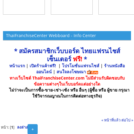
ThaiFranchiseCenter Webboard - Info Center
* สมัครสมาชิกเว็บบอร์ด ไทยแฟรนไชส์
เซ็นเตอร์
ฟรี!
*
หน้าแรก
|
เปิดร้านค้าฟรี!
|
โปรโมชั่นแฟรนไชส์
|
ร้านหนังสือ
ออนไลน์
|
สนใจลงโฆษณา
ทางเว็บไซต์ ThaiFranchiseCenter.com ไม่มีส่วนรับผิดชอบกับ
ข้อความต่างๆในเว็บบอร์ดแต่อย่างใด
ไม่ว่าจะเป็นการซื้อ-ขาย-เช่า-เซ้ง หรือ อื่นๆ (ผู้ซื้อ หรือ ผู้ขาย กรุณา
ใช้วิจารณญาณในการติดต่อทางธุรกิจ)
« หน้าที่แล้ว
ต่อไป »
หน้า: [
1
]
ลงล่าง
+