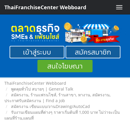
ThaiFranchiseCenter Webboard
Toggle
naviga
เข้าสู่ระบบ
สมัครสมาชิก
สนใจโฆษณา
ThaiFranchiseCenter Webboard
พูดคุยทั่วไป สบายๆ | General Talk
สมัครงาน, ร้านแฟรนไชส์, ร้านสาขา, หางาน, สมัครงาน,
ประกาศรับสมัครงาน | Find a job
สมัครงาน เขียนแบบ/งานDrawing/AutoCad
รับงานเขียนแผนที่ต่างๆ ราคาเริ่มต้นที่ 1,000 บาท ไม่ว่าจะเป็น
แผนที่ร้าน,แผนที่