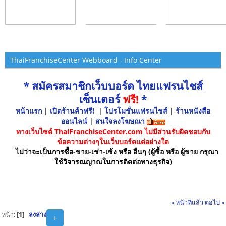
ThaiFranchiseCenter Webboard - Info Center
* สมัครสมาชิกเว็บบอร์ด ไทยแฟรนไชส์
เซ็นเตอร์
ฟรี!
*
หน้าแรก
|
เปิดร้านค้าฟรี!
|
โปรโมชั่นแฟรนไชส์
|
ร้านหนังสือ
ออนไลน์
|
สนใจลงโฆษณา
ทางเว็บไซต์ ThaiFranchiseCenter.com ไม่มีส่วนรับผิดชอบกับ
ข้อความต่างๆในเว็บบอร์ดแต่อย่างใด
ไม่ว่าจะเป็นการซื้อ-ขาย-เช่า-เซ้ง หรือ อื่นๆ (ผู้ซื้อ หรือ ผู้ขาย กรุณา
ใช้วิจารณญาณในการติดต่อทางธุรกิจ)
« หน้าที่แล้ว
ต่อไป »
หน้า: [
1
]
ลงล่าง
+