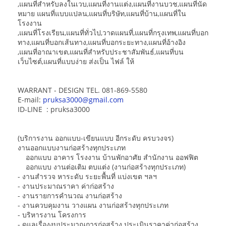
,แผนที่สำหรับลงในเวบ,แผนที่งานแต่ง,แผนที่งานบวช,แผนที่นัด
หมาย แผนที่แบบแปลน,แผนที่บริษัท,แผนที่บ้าน,แผนที่ใน
โรงงาน
,แผนที่โรงเรียน,แผนที่ทั่วไป,วาดแผนที่,แผนที่กรุงเทพ,แผนที่บอก
ทาง,แผนที่บอกเส้นทาง,แผนที่บอกระยะทาง,แผนที่อ้างอิง
,แผนที่อาณาเขต,แผนที่สำหรับประชาสัมพันธ์,แผนที่บน
เว็บไซต์,แผนที่แบบง่าย ส่งเป็น ไฟล์ ให้
WARRANT - DESIGN TEL. 081-869-5580
E-mail:
pruksa3000@gmail.com
ID-LINE : pruksa3000
(บริการงาน ออกแบบ-เขียนแบบ อีกระดับ ครบวงจร)
งานออกแบบงานก่อสร้างทุกประเภท
ออกแบบ อาคาร โรงงาน บ้านพักอาศัย สำนักงาน ออฟฟิต
ออกแบบ งานต่อเติม ตบแต่ง (งานก่อสร้างทุกประเภท)
- งานสำรวจ หาระดับ ระยะพื้นที่ แบ่งเขต ฯลฯ
- งานประมาณราคา ค่าก่อสร้าง
- งานรายการคำนวณ งานก่อสร้าง
- งานควบคุมงาน วางแผน งานก่อสร้างทุกประเภท
- บริหารงาน โครงการ
- ดูแลเรื่องงบประมาณการก่อสร้าง ประเมินราคาค่าก่อสร้าง