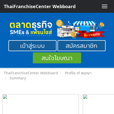
ThaiFranchiseCenter Webboard
Toggle
naviga
เข้าสู่ระบบ
สมัครสมาชิก
สนใจโฆษณา
ThaiFranchiseCenter Webboard
Profile of พฤกษา
Summary