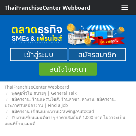
ThaiFranchiseCenter Webboard
Toggle
naviga
เข้าสู่ระบบ
สมัครสมาชิก
สนใจโฆษณา
ThaiFranchiseCenter Webboard
พูดคุยทั่วไป สบายๆ | General Talk
สมัครงาน, ร้านแฟรนไชส์, ร้านสาขา, หางาน, สมัครงาน,
ประกาศรับสมัครงาน | Find a job
สมัครงาน เขียนแบบ/งานDrawing/AutoCad
รับงานเขียนแผนที่ต่างๆ ราคาเริ่มต้นที่ 1,000 บาท ไม่ว่าจะเป็น
แผนที่ร้าน,แผนที่