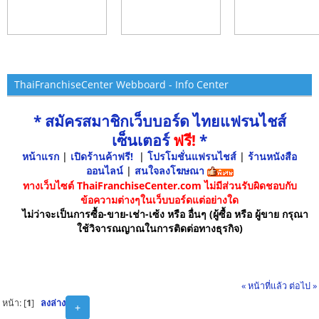
ThaiFranchiseCenter Webboard - Info Center
* สมัครสมาชิกเว็บบอร์ด ไทยแฟรนไชส์
เซ็นเตอร์
ฟรี!
*
หน้าแรก
|
เปิดร้านค้าฟรี!
|
โปรโมชั่นแฟรนไชส์
|
ร้านหนังสือ
ออนไลน์
|
สนใจลงโฆษณา
ทางเว็บไซต์ ThaiFranchiseCenter.com ไม่มีส่วนรับผิดชอบกับ
ข้อความต่างๆในเว็บบอร์ดแต่อย่างใด
ไม่ว่าจะเป็นการซื้อ-ขาย-เช่า-เซ้ง หรือ อื่นๆ (ผู้ซื้อ หรือ ผู้ขาย กรุณา
ใช้วิจารณญาณในการติดต่อทางธุรกิจ)
« หน้าที่แล้ว
ต่อไป »
หน้า: [
1
]
ลงล่าง
+