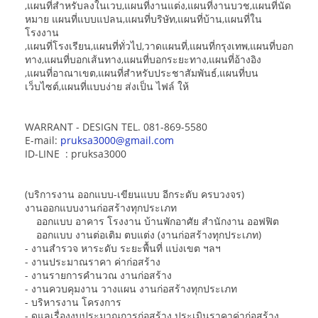
,แผนที่สำหรับลงในเวบ,แผนที่งานแต่ง,แผนที่งานบวช,แผนที่นัด
หมาย แผนที่แบบแปลน,แผนที่บริษัท,แผนที่บ้าน,แผนที่ใน
โรงงาน
,แผนที่โรงเรียน,แผนที่ทั่วไป,วาดแผนที่,แผนที่กรุงเทพ,แผนที่บอก
ทาง,แผนที่บอกเส้นทาง,แผนที่บอกระยะทาง,แผนที่อ้างอิง
,แผนที่อาณาเขต,แผนที่สำหรับประชาสัมพันธ์,แผนที่บน
เว็บไซต์,แผนที่แบบง่าย ส่งเป็น ไฟล์ ให้
WARRANT - DESIGN TEL. 081-869-5580
E-mail:
pruksa3000@gmail.com
ID-LINE : pruksa3000
(บริการงาน ออกแบบ-เขียนแบบ อีกระดับ ครบวงจร)
งานออกแบบงานก่อสร้างทุกประเภท
ออกแบบ อาคาร โรงงาน บ้านพักอาศัย สำนักงาน ออฟฟิต
ออกแบบ งานต่อเติม ตบแต่ง (งานก่อสร้างทุกประเภท)
- งานสำรวจ หาระดับ ระยะพื้นที่ แบ่งเขต ฯลฯ
- งานประมาณราคา ค่าก่อสร้าง
- งานรายการคำนวณ งานก่อสร้าง
- งานควบคุมงาน วางแผน งานก่อสร้างทุกประเภท
- บริหารงาน โครงการ
- ดูแลเรื่องงบประมาณการก่อสร้าง ประเมินราคาค่าก่อสร้าง