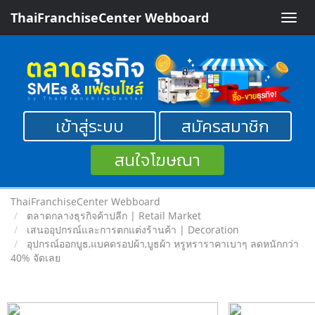
ThaiFranchiseCenter Webboard
Toggle
naviga
เข้าสู่ระบบ
สมัครสมาชิก
สนใจโฆษณา
ThaiFranchiseCenter Webboard
ตลาดกลางธุรกิจค้าปลีก | Retail Market
เสนออุปกรณ์และการตกแต่งร้านค้า | Decoration
อุปกรณ์ออกบูธ,แบคดรอปผ้า,บูธผ้า หรูหราราคาเบาๆ ลดหนักกว่า
40% จัดเลย