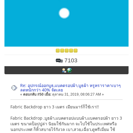
7103
Re: อุปกรณ์ออกบูธ,แบคดรอปผ้า,บูธผ้า หรูหราราคาเบาๆ
ลดหนักกว่า 40% จัดเลย
«
ตอบกลับ #50 เมื่อ:
ตุลาคม 31, 2019, 08:06:27 AM »
Fabric Backdrop ยาว 3 เมตร เมียนมาร์ก็ใช้เรา!!
Fabric Backdrop ,บูธผ้า,แบคดรอปแบบผ้า,แบคดรอปผ้า ยาว 3
เมตร ขนาดป็อปปูล่า นิยมใช้กันมาก จะไปใช้ในประเทศหรือ
นอกประเทศ ก็หิ้วสบายไร้กังวล เบา,สวย,เฉี่ยว,ดูพรีเมี่ยม ใช้