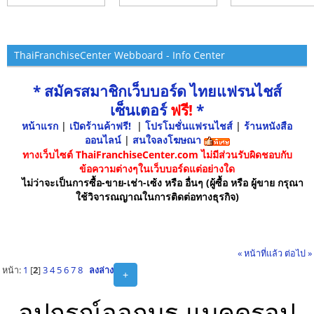
ThaiFranchiseCenter Webboard - Info Center
* สมัครสมาชิกเว็บบอร์ด ไทยแฟรนไชส์
เซ็นเตอร์
ฟรี!
*
หน้าแรก
|
เปิดร้านค้าฟรี!
|
โปรโมชั่นแฟรนไชส์
|
ร้านหนังสือ
ออนไลน์
|
สนใจลงโฆษณา
ทางเว็บไซต์ ThaiFranchiseCenter.com ไม่มีส่วนรับผิดชอบกับ
ข้อความต่างๆในเว็บบอร์ดแต่อย่างใด
ไม่ว่าจะเป็นการซื้อ-ขาย-เช่า-เซ้ง หรือ อื่นๆ (ผู้ซื้อ หรือ ผู้ขาย กรุณา
ใช้วิจารณญาณในการติดต่อทางธุรกิจ)
« หน้าที่แล้ว
ต่อไป »
หน้า:
1
[
2
]
3
4
5
6
7
8
ลงล่าง
+
อุปกรณ์ออกบูธ,แบคดรอป