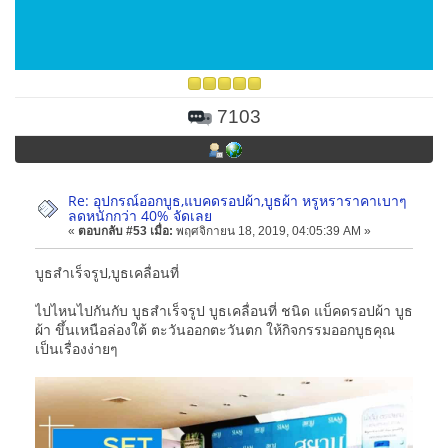
7103
Re: อุปกรณ์ออกบูธ,แบคดรอปผ้า,บูธผ้า หรูหราราคาเบาๆ
ลดหนักกว่า 40% จัดเลย
«
ตอบกลับ #53 เมื่อ:
พฤศจิกายน 18, 2019, 04:05:39 AM »
บูธสำเร็จรูป,บูธเคลื่อนที่
ไปไหนไปกันกับ บูธสำเร็จรูป บูธเคลื่อนที่ ชนิด แบ็คดรอปผ้า บูธ
ผ้า ขึ้นเหนือล่องใต้ ตะวันออกตะวันตก ให้กิจกรรมออกบูธคุณ
เป็นเรื่องง่ายๆ