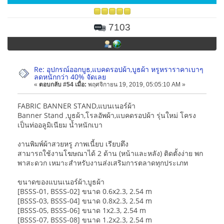
7103
Re: อุปกรณ์ออกบูธ,แบคดรอปผ้า,บูธผ้า หรูหราราคาเบาๆ
ลดหนักกว่า 40% จัดเลย
«
ตอบกลับ #54 เมื่อ:
พฤศจิกายน 19, 2019, 05:05:10 AM »
FABRIC BANNER STAND,แบนเนอร์ผ้า
Banner Stand ,บูธผ้า,โรลอัพผ้า,แบคดรอปผ้า รุ่นใหม่ โครง
เป็นท่ออลูมิเนียม น้ำหนักเบา
งานพิมพ์ผ้าสวยหรู ภาพเนี้ยบ เรียบตึง
สามารถใช้งานโฆษณาได้ 2 ด้าน (หน้าและหลัง) ติดตั้งง่าย พก
พาสะดวก เหมาะสำหรับงานส่งเสริมการตลาดทุกประเภท
ขนาดของแบนเนอร์ผ้า,บูธผ้า
[BSSS-01, BSSS-02] ขนาด 0.6x2.3, 2.54 m
[BSSS-03, BSSS-04] ขนาด 0.8x2.3, 2.54 m
[BSSS-05, BSSS-06] ขนาด 1x2.3, 2.54 m
[BSSS-07, BSSS-08] ขนาด 1.2x2.3, 2.54 m