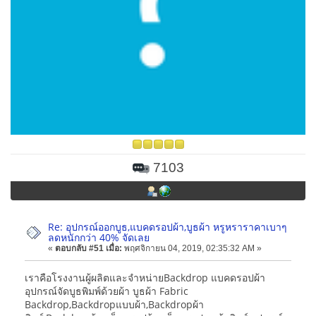
7103
Re: อุปกรณ์ออกบูธ,แบคดรอปผ้า,บูธผ้า หรูหราราคาเบาๆ
ลดหนักกว่า 40% จัดเลย
«
ตอบกลับ #51 เมื่อ:
พฤศจิกายน 04, 2019, 02:35:32 AM »
เราคือโรงงานผู้ผลิตและจำหน่ายBackdrop แบคดรอปผ้า
อุปกรณ์จัดบูธพิมพ์ด้วยผ้า บูธผ้า Fabric
Backdrop,Backdropแบบผ้า,Backdropผ้า