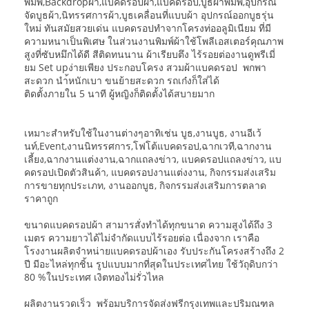
พิมพ์,Backdropผ้า,แบ็คดรอปผ้า,แบ็คดรอป,บูธผ้าพิมพ์,อุปกรณ์
จัดบูธผ้า,นิทรรศการผ้า,บูธเคลื่อนที่แบบผ้า อุปกรณ์ออกบูธรุ่น
ใหม่ ทันสมัยสวยเด่น แบคดรอปทำจากโครงท่ออลูมิเนียม ที่มี
ความหนาเป็นพิเศษ ในส่วนงานพิมพ์ผ้าใช้โพลีเอสเตอร์คุณภาพ
สูงที่ซับหมึกได้ดี สีติดทนนาน ผ้าเรียบตึง ไร้รอยต่องานดูพรีเมี่
ยม Set upง่ายเพียง ประกอบโครง สวมผ้าแบคดรอป พกพา
สะดวก นำ้หนักเบา ขนย้ายสะดวก รถเก๋งก็ใส่ได้
ติดตั้งภายใน 5 นาที ผู้หญิงก็ติดตั้งได้สบายมาก
เหมาะสำหรับใช้ในงานต่างๆอาทิเช่น บูธ,งานบูธ, งานอีเว้
นท์,Event,งานนิทรรศการ,โฟโต้แบคดรอป,ฉากเวที,ฉากงาน
เลี้ยง,ฉากงานแต่งงาน,ฉากแถลงข่าว, แบคดรอปแถลงข่าว, แบ
คดรอปเปิดตัวสินค้า, แบคดรอปงานแต่งงาน, กิจกรรมส่งเสริม
การขายทุกประเภท, งานออกบูธ, กิจกรรมส่งเสริมการตลาด
ราคาถูก
ขนาดแบคดรอปผ้า สามารสั่งทำได้ทุกขนาด ความสูงได้ถึง 3
เมตร ความยาวได้ไม่จำกัดแบบไร้รอยต่อ เนื่องจาก เราคือ
โรงงานผลิตจำหน่ายแบคดรอปผ้าเอง รับประกันโครงสร้างถึง 2
ปี มีอะไหล่ทุกชิ้น รูปแบบมากที่สุดในประเทศไทย ใช้วัถุดิบกว่า
80 %ในประเทศ เงิตทองไม่รั่วไหล
ผลิตงานรวดเร็ว พร้อมบริการจัดส่งฟรีกรุงเทพและปริมณฑล