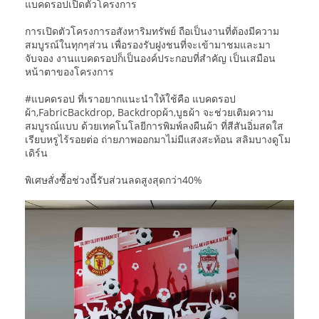
แบคดรอปเปิดตัวโครงการ
การเปิดตัวโครงการอสังหาริมทรัพย์ ถือเป็นงานที่ต้องมีความ
สมบูรณ์ในทุกๆส่วน เพื่อรองรับฝูงชนที่จะเข้ามาชมและมา
จับจอง งานแบคดรอปก็เป็นองค์ประกอบที่สำคัญ เป็นเสมือน
หน้าตาของโครงการ
#แบคดรอป ที่เราอยากแนะนำให้ใช้คือ แบคดรอป
ผ้า,FabricBackdrop, Backdropผ้า,บูธผ้า จะช่วยเติมความ
สมบูรณ์แบบ ด้วยเทคโนโลยีการพิมพ์ลงผืนผ้า ที่สีสันอิ่มสดใส
เรียบหรูไร้รอยต่อ ถ่ายภาพออกมาไม่มีแสงสะท้อน สลิมบางดูโม
เดิร์น
พิเศษสั่งซื้อช่วงนี้รับส่วนลดสูงสุดกว่า40%