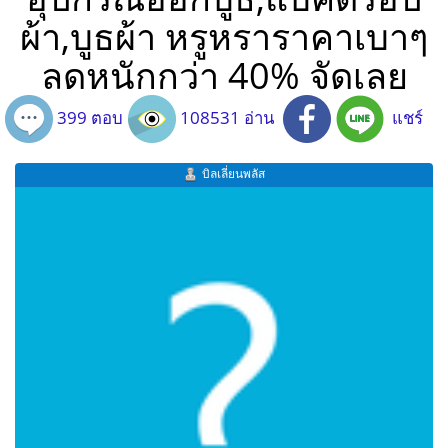
ผ้า,บูธผ้า หรูหราราคาเบาๆ
ลดหนักกว่า 40% จัดเลย
399 ตอบ
108531 อ่าน
แชร์
บิลเลี่ยนพลัส