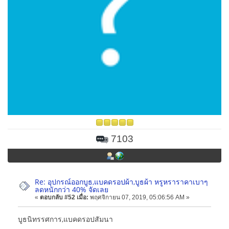
7103
Re: อุปกรณ์ออกบูธ,แบคดรอปผ้า,บูธผ้า หรูหราราคาเบาๆ
ลดหนักกว่า 40% จัดเลย
«
ตอบกลับ #52 เมื่อ:
พฤศจิกายน 07, 2019, 05:06:56 AM »
บูธนิทรรศการ,แบคดรอปสัมนา