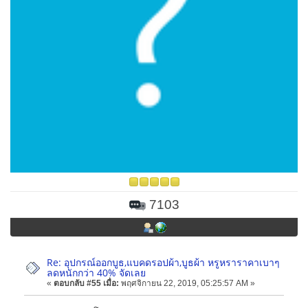
7103
Re: อุปกรณ์ออกบูธ,แบคดรอปผ้า,บูธผ้า หรูหราราคาเบาๆ
ลดหนักกว่า 40% จัดเลย
«
ตอบกลับ #55 เมื่อ:
พฤศจิกายน 22, 2019, 05:25:57 AM »