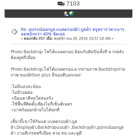
7103
Re: อุปกรณ์ออกบูธ,แบคดรอปผ้า,บูธผ้า หรูหราราคาเบาๆ
ลดหนักกว่า 40% จัดเลย
«
ตอบกลับ #57 เมื่อ:
พฤศจิกายน 28, 2019, 03:57:18 AM »
Photo Backdrop โฟโต้แบคดรอป ต้อนรับศิลปินทั้งที ฉากหลัง
ต้องดูพรีเมี่ยม
Photo Backdrop,โฟโต้แบคดรอป,ฉากถ่ายภาพ Backdropถ่าย
ภาพ ของBillion plus นี่ของดีบอกเลย!
-ไม่มีแสงสะท้อน
-ไม่มีรอยต่อ
-เนียนตาสีสดใสสมจริง
-ใช้พื้นที่ติดตั้งเพียงไม่กี่เซ็นติเมตร
-เบาพร้อมยกย้ายไปได้ทุกที่
เดี๋ยวนี้เขาใช้กันแต่ แบคดรอปผ้า,บูธ
ผ้า,Displayผ้า,Backdropแบบผ้า ,Backdropผ้า,อุปกรณ์ออกบูธ
ผ้า งานดีเกรดพรีเมี่ยม สวย ทน และดูดี