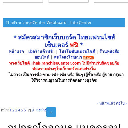
ThaiFranchiseCenter Webboard - Info Center
* สมัครสมาชิกเว็บบอร์ด ไทยแฟรนไชส์
เซ็นเตอร์
ฟรี!
*
หน้าแรก
|
เปิดร้านค้าฟรี!
|
โปรโมชั่นแฟรนไชส์
|
ร้านหนังสือ
ออนไลน์
|
สนใจลงโฆษณา
ทางเว็บไซต์ ThaiFranchiseCenter.com ไม่มีส่วนรับผิดชอบกับ
ข้อความต่างๆในเว็บบอร์ดแต่อย่างใด
ไม่ว่าจะเป็นการซื้อ-ขาย-เช่า-เซ้ง หรือ อื่นๆ (ผู้ซื้อ หรือ ผู้ขาย กรุณา
ใช้วิจารณญาณในการติดต่อทางธุรกิจ)
« หน้าที่แล้ว
ต่อไป »
หน้า:
1
2
3
4
5
6
[
7
]
8
ลงล่าง
+
อุปกรณ์ออกบูธ,แบคดรอป