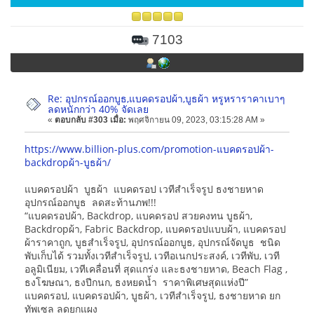
7103
Re: อุปกรณ์ออกบูธ,แบคดรอปผ้า,บูธผ้า หรูหราราคาเบาๆ
ลดหนักกว่า 40% จัดเลย
«
ตอบกลับ #303 เมื่อ:
พฤศจิกายน 09, 2023, 03:15:28 AM »
https://www.billion-plus.com/promotion-แบคดรอปผ้า-
backdropผ้า-บูธผ้า/
แบคดรอปผ้า บูธผ้า แบคดรอป เวทีสำเร็จรูป ธงชายหาด
อุปกรณ์ออกบูธ ลดสะท้านภพ!!!
“แบคดรอปผ้า, Backdrop, แบคดรอป สวยคงทน บูธผ้า,
Backdropผ้า, Fabric Backdrop, แบคดรอปแบบผ้า, แบคดรอป
ผ้าราคาถูก, บูธสำเร็จรูป, อุปกรณ์ออกบูธ, อุปกรณ์จัดบูธ ชนิด
พับเก็บได้ รวมทั้งเวทีสำเร็จรูป, เวทีอเนกประสงค์, เวทีพับ, เวที
อลูมิเนียม, เวทีเคลื่อนที่ สุดแกร่ง และธงชายหาด, Beach Flag ,
ธงโฆษณา, ธงปีกนก, ธงหยดน้ำ ราคาพิเศษสุดแห่งปี”
แบคดรอป, แบคดรอปผ้า, บูธผ้า, เวทีสำเร็จรูป, ธงชายหาด ยก
ทัพเซล ลดยกแผง