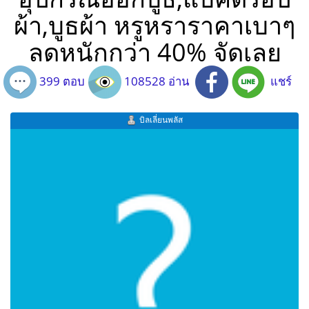
ผ้า,บูธผ้า หรูหราราคาเบาๆ
ลดหนักกว่า 40% จัดเลย
399 ตอบ
108528 อ่าน
แชร์
บิลเลี่ยนพลัส