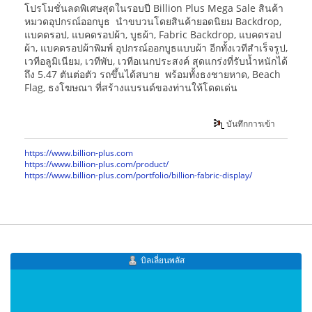
โปรโมชั่นลดพิเศษสุดในรอบปี Billion Plus Mega Sale สินค้า
หมวดอุปกรณ์ออกบูธ นำขบวนโดยสินค้ายอดนิยม Backdrop,
แบคดรอป, แบคดรอปผ้า, บูธผ้า, Fabric Backdrop, แบคดรอป
ผ้า, แบคดรอปผ้าพิมพ์ อุปกรณ์ออกบูธแบบผ้า อีกทั้งเวทีสำเร็จรูป,
เวทีอลูมิเนียม, เวทีพับ, เวทีอเนกประสงค์ สุดแกร่งที่รับน้ำหนักได้
ถึง 5.47 ตันต่อตัว รถขึ้นได้สบาย พร้อมทั้งธงชายหาด, Beach
Flag, ธงโฆษณา ที่สร้างแบรนด์ของท่านให้โดดเด่น
บันทึกการเข้า
https://www.billion-plus.com
https://www.billion-plus.com/product/
https://www.billion-plus.com/portfolio/billion-fabric-display/
บิลเลี่ยนพลัส