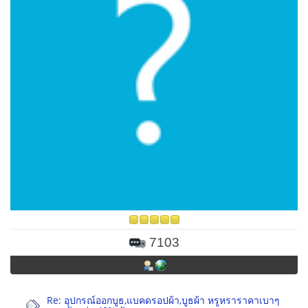
7103
Re: อุปกรณ์ออกบูธ,แบคดรอปผ้า,บูธผ้า หรูหราราคาเบาๆ