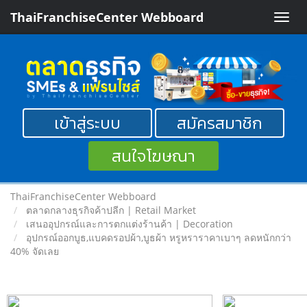
ThaiFranchiseCenter Webboard
Toggle
naviga
เข้าสู่ระบบ
สมัครสมาชิก
สนใจโฆษณา
ThaiFranchiseCenter Webboard
ตลาดกลางธุรกิจค้าปลีก | Retail Market
เสนออุปกรณ์และการตกแต่งร้านค้า | Decoration
อุปกรณ์ออกบูธ,แบคดรอปผ้า,บูธผ้า หรูหราราคาเบาๆ ลดหนักกว่า
40% จัดเลย