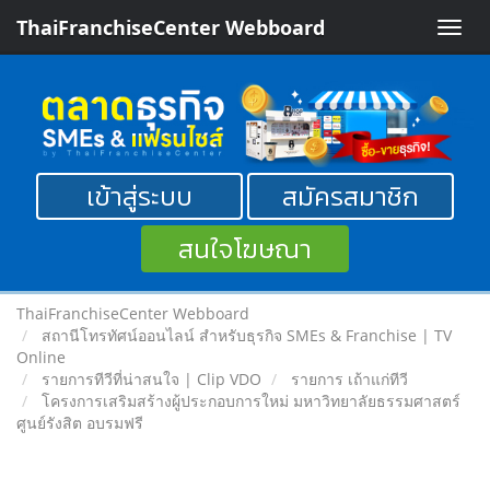
ThaiFranchiseCenter Webboard
Toggle
naviga
เข้าสู่ระบบ
สมัครสมาชิก
สนใจโฆษณา
ThaiFranchiseCenter Webboard
สถานีโทรทัศน์ออนไลน์ สำหรับธุรกิจ SMEs & Franchise | TV
Online
รายการทีวีที่น่าสนใจ | Clip VDO
รายการ เถ้าแก่ทีวี
โครงการเสริมสร้างผู้ประกอบการใหม่ มหาวิทยาลัยธรรมศาสตร์
ศูนย์รังสิต อบรมฟรี