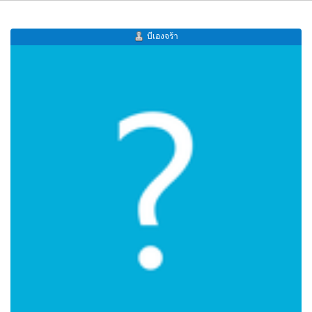
บีเองจร้า