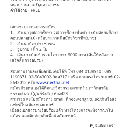
หน่วยงานภาครัฐและเอกชน
ค่าใช้จ่าย : FREE
เอกสารประกอบการสมัคร
1. สำเนาวุฒิการศึกษา วุฒิการศึกษาขั้นต่ำ ระดับมัธยมศึกษา
ตอนปลาย(ม.6) หรือประกาศนียบัตรวิชาชีพ(ปวช)
2. สำเนาบัตรประชาชน
3. รูปถ่าย 1นิ้ว 2 ใบ
4. เงินประกันเข้าร่วมโครงการ 3000 บาท (คีนให้หลังจาก
เสร็จสิ้นการอบรม)
สอบถามรายละเอียดเพิ่มเติมได้ที่ โทร 084-0139910 , 089-
1190371, 02-5643002-9ต่อ3171 หรือ สายตรงโทร/แฟกซ์ 02-
5643012 หรือ
www.necthai.net
สมัครด้วยตนเองได้ที่คณะวิศวกรรมศาสตร์ มหาวิทยาลัย
ธรรมศาสตร์(ศูนย์รังสิต) ห้อง423
สามารถ ส่งใบสมัครทาง email ที่nec@engr.tu.ac.thหรือส่ง
แฟกซ์ใบสมัครทางแฟกซ์
เมื่อส่งเอกสารมาเรียบร้อยแล้ว ทางโครงการจะพิจารณาใบ
สมัคร และติดต่อกลับเพื่อนัดสัมภาษณ์
บันทึกการเข้า