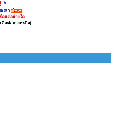
!
*
ฆษณา
์ดแต่อย่างใด
รติดต่อทางธุรกิจ)