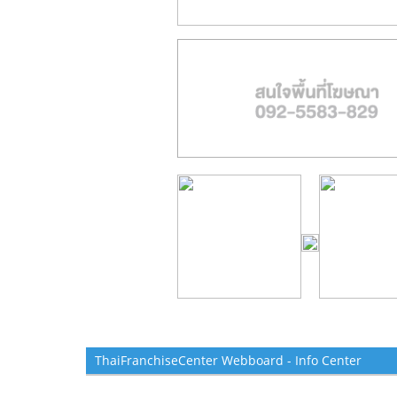
ThaiFranchiseCenter Webboard - Info Center