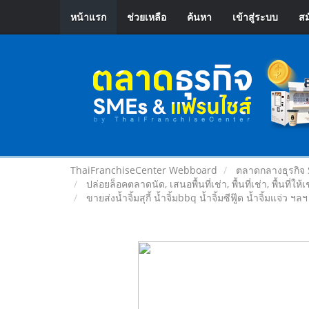
หน้าแรก
ช่วยเหลือ
ค้นหา
เข้าสู่ระบบ
สม
ThaiFranchiseCenter Webboard
ตลาดกลางธุรกิจ
ปล่อยล็อคตลาดนัด, เสนอพื้นที่เช่า, พื้นที่เช่า, พื้นที่ให้
ขายส่งน้ำจิ้มสุกี้ น้ำจิ้มbbq น้ำจิ้มซีฟู๊ด น้ำจิ้มแจ่ว ฯลฯ