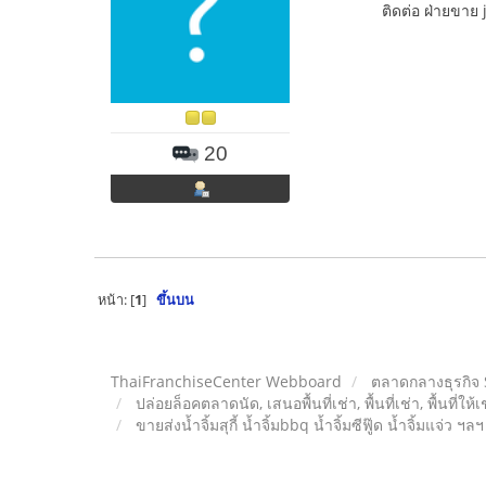
ติดต่อ ฝ่ายขา
20
หน้า: [
1
]
ขึ้นบน
ThaiFranchiseCenter Webboard
ตลาดกลางธุรกิจ
ปล่อยล็อคตลาดนัด, เสนอพื้นที่เช่า, พื้นที่เช่า, พื้นที่ให้
ขายส่งน้ำจิ้มสุกี้ น้ำจิ้มbbq น้ำจิ้มซีฟู๊ด น้ำจิ้มแจ่ว ฯลฯ