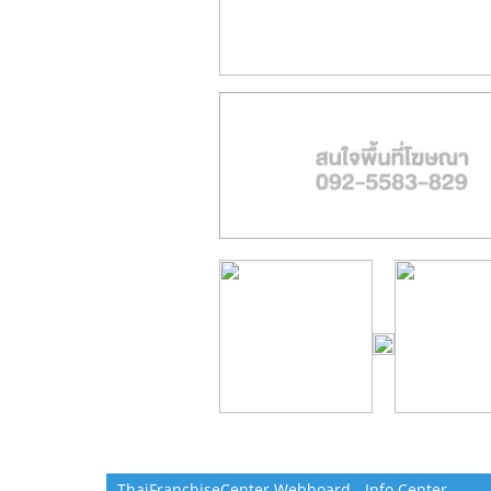
ThaiFranchiseCenter Webboard - Info Center