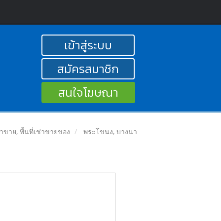
เข้าสู่ระบบ
สมัครสมาชิก
สนใจโฆษณา
ลค้าขาย, พื้นที่เช่าขายของ
พระโขนง, บางนา