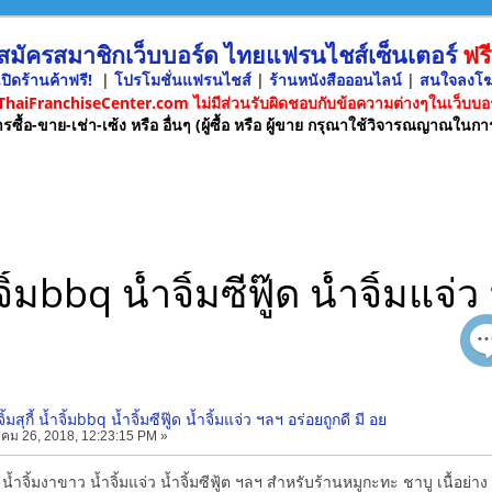
 สมัครสมาชิกเว็บบอร์ด ไทยแฟรนไชส์เซ็นเตอร์
ฟรี
ปิดร้านค้าฟรี!
|
โปรโมชั่นแฟรนไชส์
|
ร้านหนังสือออนไลน์
|
สนใจลงโ
 ThaiFranchiseCenter.com ไม่มีส่วนรับผิดชอบกับข้อความต่างๆในเว็บบอร
รซื้อ-ขาย-เช่า-เซ้ง หรือ อื่นๆ (ผู้ซื้อ หรือ ผู้ขาย กรุณาใช้วิจารณญาณในกา
ำจิ้มbbq น้ำจิ้มซีฟู๊ด น้ำจิ้มแจ่
้มสุกี้ น้ำจิ้มbbq น้ำจิ้มซีฟู๊ด น้ำจิ้มแจ่ว ฯลฯ อร่อยถูกดี มี อย
คม 26, 2018, 12:23:15 PM »
กี้ น้ำจิ้มงาขาว น้ำจิ้มแจ่ว น้ำจิ้มซีฟู้ต ฯลฯ สำหรับร้านหมูกะทะ ชาบู เนื้อ