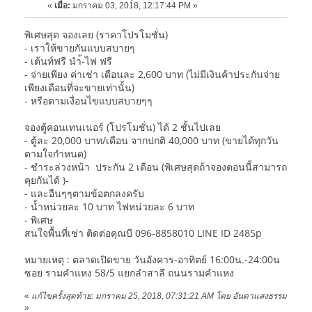
«
เมื่อ:
มกราคม 03, 2018, 12:17:44 PM »
พิเศษสุด จองเลย (ราคาโปรโมชั่น)
- เราให้ขายกันแบบสบายๆ
- เต้นท์ฟรี นำ้-ไฟ ฟรี
- จ่ายเพียง ค่าเช่า เดือนละ 2,600 บาท (ไม่มีเงินค้าประกันจ่าย
เพียงเดือนที่จะขายเท่านั้น)
- หรือตามเงื่อนไขแบบสบายๆๆ
จองตู้คอนเทนเนอร์ (โปรโมชั่น) ได้ 2 ชั้นไปเลย
- ตู้ละ 20,000 บาท/เดือน จากปกติ 40,000 บาท (ขายได้ทุกวัน
ตามใจกำหนด)
- ชำระล่วงหน้า ประกัน 2 เดือน (พิเศษสุดถ้าจองตอนนี้สามารถ
คุยกันได้ )-
- และอืนๆๆตามข้อตกลงครับ
- นํ้าหน่วยละ 10 บาท ไฟหน่วยละ 6 บาท
- พิเศษ
สนใจพื้นที่เช่า ติดต่อคุณบี 096-8858010 LINE ID 2485p
หมายเหตุ : ตลาดเปิดขาย วันอังคาร-อาทิตย์ 16:00น.-24:00น
ซอย รามคำแหง 58/5 แยกลำสาลี ถนนรามคำแหง
«
แก้ไขครั้งสุดท้าย: มกราคม 25, 2018, 07:31:21 AM โดย อันดาแสงธรรม
»