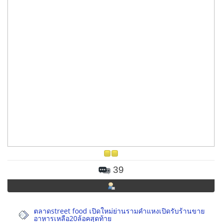
39
ตลาดstreet food เปิดใหม่ย่านรามคำแหงเปิดรับร้านขาย
อาหารเหลือ20ล้อคสุดท้าย