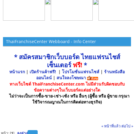
ThaiFranchiseCenter Webboard - Info Center
* สมัครสมาชิกเว็บบอร์ด ไทยแฟรนไชส์
เซ็นเตอร์
ฟรี!
*
หน้าแรก
|
เปิดร้านค้าฟรี!
|
โปรโมชั่นแฟรนไชส์
|
ร้านหนังสือ
ออนไลน์
|
สนใจลงโฆษณา
ทางเว็บไซต์ ThaiFranchiseCenter.com ไม่มีส่วนรับผิดชอบกับ
ข้อความต่างๆในเว็บบอร์ดแต่อย่างใด
ไม่ว่าจะเป็นการซื้อ-ขาย-เช่า-เซ้ง หรือ อื่นๆ (ผู้ซื้อ หรือ ผู้ขาย กรุณา
ใช้วิจารณญาณในการติดต่อทางธุรกิจ)
« หน้าที่แล้ว
ต่อไป »
หน้า: [
1
]
ลงล่าง