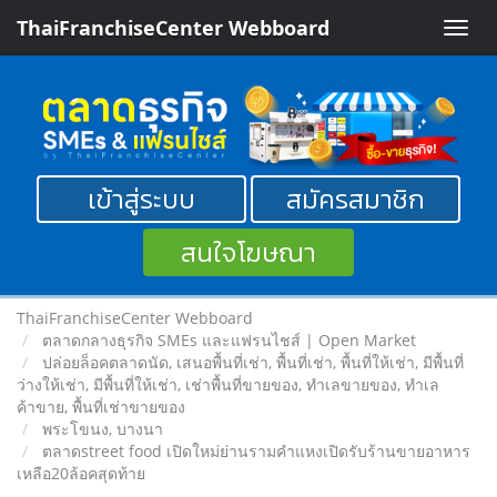
ThaiFranchiseCenter Webboard
Toggle
naviga
เข้าสู่ระบบ
สมัครสมาชิก
สนใจโฆษณา
ThaiFranchiseCenter Webboard
ตลาดกลางธุรกิจ SMEs และแฟรนไชส์ | Open Market
ปล่อยล็อคตลาดนัด, เสนอพื้นที่เช่า, พื้นที่เช่า, พื้นที่ให้เช่า, มีพื้นที่
ว่างให้เช่า, มีพื้นที่ให้เช่า, เช่าพื้นที่ขายของ, ทําเลขายของ, ทำเล
ค้าขาย, พื้นที่เช่าขายของ
พระโขนง, บางนา
ตลาดstreet food เปิดใหม่ย่านรามคำแหงเปิดรับร้านขายอาหาร
เหลือ20ล้อคสุดท้าย