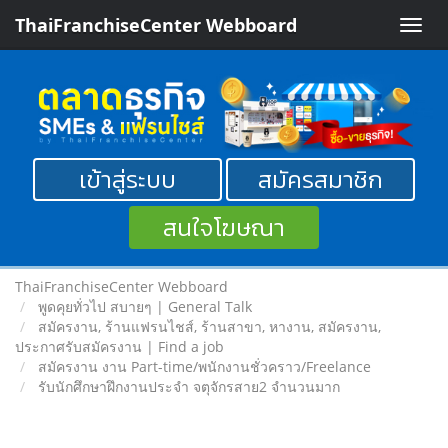
ThaiFranchiseCenter Webboard
Toggle
naviga
เข้าสู่ระบบ
สมัครสมาชิก
สนใจโฆษณา
ThaiFranchiseCenter Webboard
พูดคุยทั่วไป สบายๆ | General Talk
สมัครงาน, ร้านแฟรนไชส์, ร้านสาขา, หางาน, สมัครงาน,
ประกาศรับสมัครงาน | Find a job
สมัครงาน งาน Part-time/พนักงานชั่วคราว/Freelance
รับนักศึกษาฝึกงานประจำ จตุจักรสาย2 จำนวนมาก