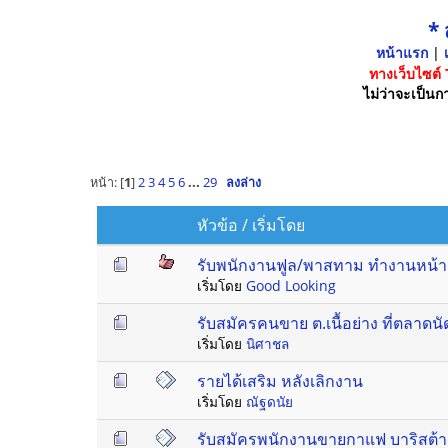
*
หน้าแรก
|
เ
ทางเว็บไซต์
ไม่ว่าจะเป็นกา
หน้า: [
1
]
2
3
4
5
6
...
29
ลงล่าง
หัวข้อ
/
เริ่มโดย
รับพนักงานฟูล/พาสทาม ทำงานหน้าคอม
เริ่มโดย
Good Looking
รับสมัครคนขาย ต.เนื้อย่าง ที่ตลาดนัด
เริ่มโดย
นิศาชล
รายได้เสริม หลังเลิกงาน
เริ่มโดย
ณัฐดนัย
รับสมัครพนักงานขายกาแฟ บาริสต้า