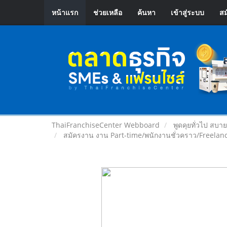
หน้าแรก
ช่วยเหลือ
ค้นหา
เข้าสู่ระบบ
สม
ThaiFranchiseCenter Webboard
พูดคุยทั่วไป สบา
สมัครงาน งาน Part-time/พนักงานชั่วคราว/Freelan