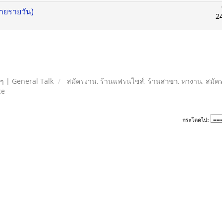
่ายรายวัน)
2
ยๆ | General Talk
สมัครงาน, ร้านแฟรนไชส์, ร้านสาขา, หางาน, สมัค
ce
กระโดดไป: