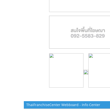
ThaiFranchiseCenter Webboard - Info Center