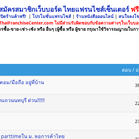
 สมัครสมาชิกเว็บบอร์ด ไทยแฟรนไชส์เซ็นเตอร์
ฟรี
ปิดร้านค้าฟรี!
|
โปรโมชั่นแฟรนไชส์
|
ร้านหนังสือออนไลน์
|
สนใจลงโ
 ThaiFranchiseCenter.com ไม่มีส่วนรับผิดชอบกับข้อความต่างๆในเว็บบอร
รซื้อ-ขาย-เช่า-เซ้ง หรือ อื่นๆ (ผู้ซื้อ หรือ ผู้ขาย กรุณาใช้วิจารณญาณในกา
ตอบ
/
อ
/มือถือ อยู่ที่บ้าน
3
แถวนนทบุรี ด่วน!!!!!!
2
2
 parttimeใน ม. หอการค้าไทย