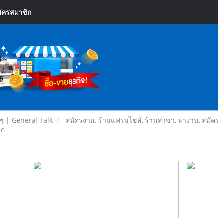
ัครสมาชิก
ยๆ | General Talk
สมัครงาน, ร้านแฟรนไชส์, ร้านสาขา, หางาน, สมัค
ce