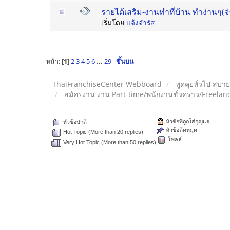
รายได้เสริม-งานทำที่บ้าน ทำง่านๆ(จ
เริ่มโดย
แจ้งจำรัส
หน้า: [
1
]
2
3
4
5
6
...
29
ขึ้นบน
ThaiFranchiseCenter Webboard
พูดคุยทั่วไป สบา
สมัครงาน งาน Part-time/พนักงานชั่วคราว/Freelan
หัวข้อที่ถูกใส่กุญแจ
หัวข้อปกติ
หัวข้อติดหมุด
Hot Topic (More than 20 replies)
โพลล์
Very Hot Topic (More than 50 replies)