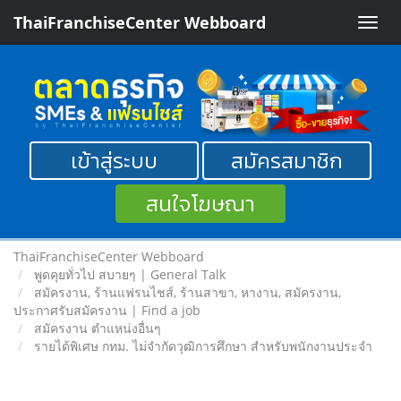
ThaiFranchiseCenter Webboard
Toggle
naviga
เข้าสู่ระบบ
สมัครสมาชิก
สนใจโฆษณา
ThaiFranchiseCenter Webboard
พูดคุยทั่วไป สบายๆ | General Talk
สมัครงาน, ร้านแฟรนไชส์, ร้านสาขา, หางาน, สมัครงาน,
ประกาศรับสมัครงาน | Find a job
สมัครงาน ตำแหน่งอื่นๆ
รายได้พิเศษ กทม. ไม่จำกัดวุฒิการศึกษา สำหรับพนักงานประจำ