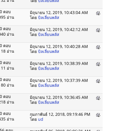
132 อ่าน
โดย
บิลเลี่ยนพลัส
0 ตอบ
มิถุนายน 12, 2019, 10:43:04 AM
095 อ่าน
โดย
บิลเลี่ยนพลัส
0 ตอบ
มิถุนายน 12, 2019, 10:42:12 AM
040 อ่าน
โดย
บิลเลี่ยนพลัส
0 ตอบ
มิถุนายน 12, 2019, 10:40:28 AM
118 อ่าน
โดย
บิลเลี่ยนพลัส
0 ตอบ
มิถุนายน 12, 2019, 10:38:39 AM
111 อ่าน
โดย
บิลเลี่ยนพลัส
0 ตอบ
มิถุนายน 12, 2019, 10:37:39 AM
180 อ่าน
โดย
บิลเลี่ยนพลัส
0 ตอบ
มิถุนายน 12, 2019, 10:36:45 AM
218 อ่าน
โดย
บิลเลี่ยนพลัส
0 ตอบ
กุมภาพันธ์ 12, 2018, 09:19:46 PM
435 อ่าน
โดย
ud
56 ตอบ