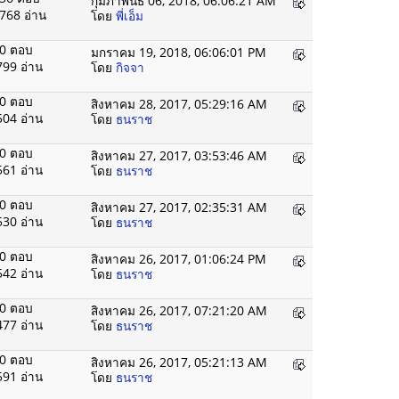
กุมภาพันธ์ 06, 2018, 06:06:21 AM
768 อ่าน
โดย
พี่เอ็ม
0 ตอบ
มกราคม 19, 2018, 06:06:01 PM
799 อ่าน
โดย
กิจจา
0 ตอบ
สิงหาคม 28, 2017, 05:29:16 AM
504 อ่าน
โดย
ธนราช
0 ตอบ
สิงหาคม 27, 2017, 03:53:46 AM
561 อ่าน
โดย
ธนราช
0 ตอบ
สิงหาคม 27, 2017, 02:35:31 AM
530 อ่าน
โดย
ธนราช
0 ตอบ
สิงหาคม 26, 2017, 01:06:24 PM
542 อ่าน
โดย
ธนราช
0 ตอบ
สิงหาคม 26, 2017, 07:21:20 AM
477 อ่าน
โดย
ธนราช
0 ตอบ
สิงหาคม 26, 2017, 05:21:13 AM
591 อ่าน
โดย
ธนราช