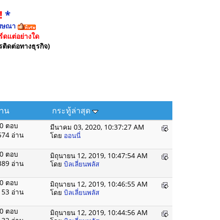
!
*
ฆษณา
์ดแต่อย่างใด
รติดต่อทางธุรกิจ)
่าน
กระทู้ล่าสุด
0 ตอบ
มีนาคม 03, 2020, 10:37:27 AM
574 อ่าน
โดย
ออนนี่
0 ตอบ
มิถุนายน 12, 2019, 10:47:54 AM
389 อ่าน
โดย
บิลเลี่ยนพลัส
0 ตอบ
มิถุนายน 12, 2019, 10:46:55 AM
153 อ่าน
โดย
บิลเลี่ยนพลัส
0 ตอบ
มิถุนายน 12, 2019, 10:44:56 AM