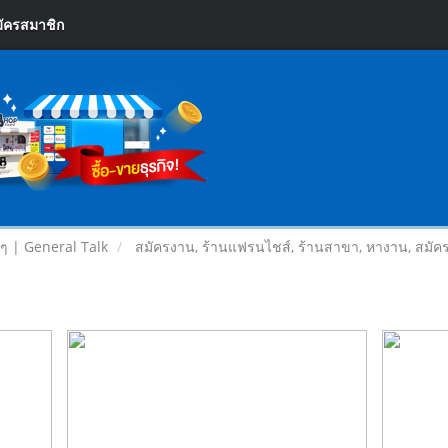
ัครสมาชิก
ยๆ | General Talk
สมัครงาน, ร้านแฟรนไชส์, ร้านสาขา, หางาน, สมัค