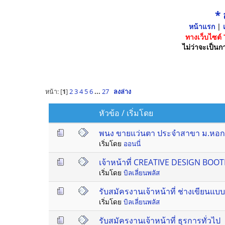
*
หน้าแรก
|
เ
ทางเว็บไซต์
ไม่ว่าจะเป็นกา
หน้า: [
1
]
2
3
4
5
6
...
27
ลงล่าง
หัวข้อ
/
เริ่มโดย
พนง ขายแว่นตา ประจำสาขา ม.หอการ
เริ่มโดย
ออนนี่
เจ้าหน้าที่ CREATIVE DESIGN BOO
เริ่มโดย
บิลเลี่ยนพลัส
รับสมัครงานเจ้าหน้าที่ ช่างเขียนแบบ
เริ่มโดย
บิลเลี่ยนพลัส
รับสมัครงานเจ้าหน้าที่ ธุรการทั่วไป