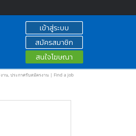
เข้าสู่ระบบ
สมัครสมาชิก
สนใจโฆษณา
รงาน, ประกาศรับสมัครงาน | Find a job