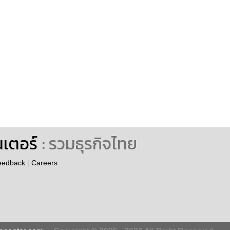
นเตอร์
: รวมธุรกิจไทย
eedback
|
Careers