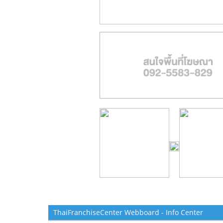
ThaiFranchiseCenter Webboard - Info Center