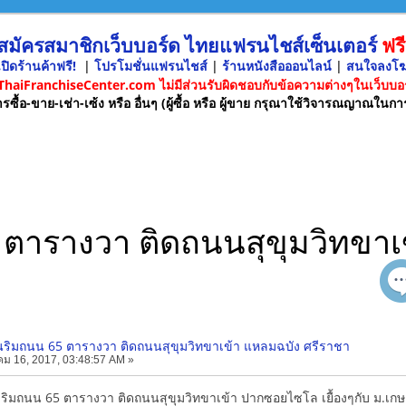
 สมัครสมาชิกเว็บบอร์ด ไทยแฟรนไชส์เซ็นเตอร์
ฟรี
ปิดร้านค้าฟรี!
|
โปรโมชั่นแฟรนไชส์
|
ร้านหนังสือออนไลน์
|
สนใจลงโ
 ThaiFranchiseCenter.com ไม่มีส่วนรับผิดชอบกับข้อความต่างๆในเว็บบอร
รซื้อ-ขาย-เช่า-เซ้ง หรือ อื่นๆ (ผู้ซื้อ หรือ ผู้ขาย กรุณาใช้วิจารณญาณในกา
65 ตารางวา ติดถนนสุขุมวิทขา
่ดินริมถนน 65 ตารางวา ติดถนนสุขุมวิทขาเข้า แหลมฉบัง ศรีราชา
ม 16, 2017, 03:48:57 AM »
ล็กๆริมถนน 65 ตารางวา ติดถนนสุขุมวิทขาเข้า ปากซอยไซโล เยื้องๆกับ ม.เ