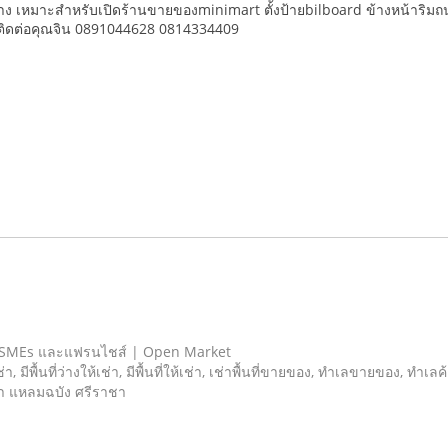
่ว่าง เหมาะสำหรับเปิดร้านขายของminimart ตั้งป้ายbilboard ข้างหน้าริม
จติดต่อคุณจิน 0891044628 0814334409
 SMEs และแฟรนไชส์ | Open Market
เช่า, มีพื้นที่ว่างให้เช่า, มีพื้นที่ให้เช่า, เช่าพื้นที่ขายของ, ทําเลขายของ, ทำเ
ข้า แหลมฉบัง ศรีราชา