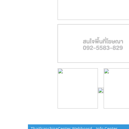
ThaiFranchiseCenter Webboard - Info Center