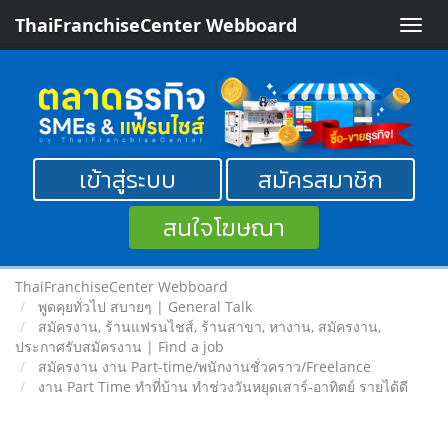
ThaiFranchiseCenter Webboard
Toggle
naviga
เข้าสู่ระบบ
สมัครสมาชิก
สนใจโฆษณา
ThaiFranchiseCenter Webboard
พูดคุยทั่วไป สบายๆ | General Talk
สมัครงาน, ร้านแฟรนไชส์, ร้านสาขา, หางาน, สมัครงาน,
ประกาศรับสมัครงาน | Find a job
สมัครงาน งาน Part-time/พนักงานชั่วคราว/Freelance
งาน Part Time ทำที่บ้าน ทำช่วงวันหยุดเสาร์-อาทิตย์ รายได้ดี