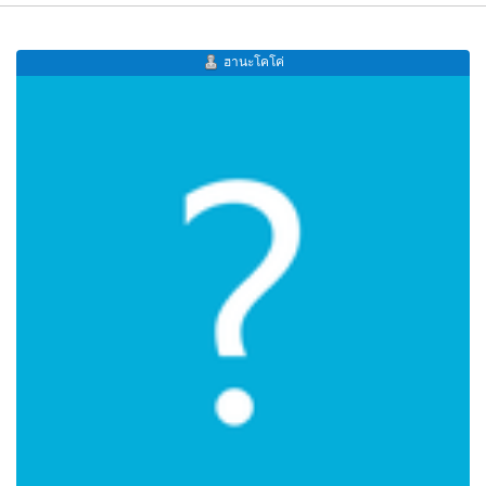
ฮานะโคโค่