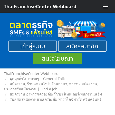
ThaiFranchiseCenter Webboard
Toggle
naviga
เข้าสู่ระบบ
สมัครสมาชิก
สนใจโฆษณา
ThaiFranchiseCenter Webboard
พูดคุยทั่วไป สบายๆ | General Talk
สมัครงาน, ร้านแฟรนไชส์, ร้านสาขา, หางาน, สมัครงาน,
ประกาศรับสมัครงาน | Find a job
สมัครงาน อาหาร/เครื่องดื่ม/กุ๊ก/บาร์เทนเดอร์/พนักงานเสิร์ฟ
รับสมัครพนักงานขายเครื่องดื่ม พาราไดช์พาร์ค ศรีนครินทร์