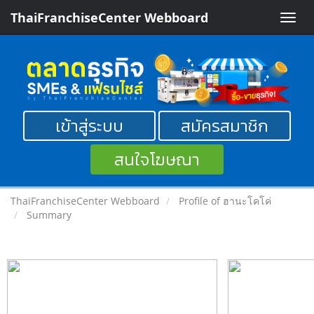
ThaiFranchiseCenter Webboard
Toggle
naviga
เข้าสู่ระบบ
สมัครสมาชิก
สนใจโฆษณา
ThaiFranchiseCenter Webboard
Profile of ฮานะโคโค่
Summary