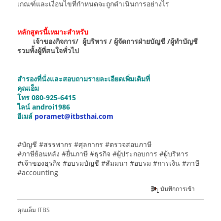
เกณฑ์และเงื่อนไขที่กำหนดจะถูกดำเนินการอย่างไร
หลักสูตรนี้เหมาะสำหรับ
เจ้าของกิจการ/ ผู้บริหาร / ผู้จัดการฝ่ายบัญชี /ผู้ทำบัญชี
รวมทั้งผู้ที่สนใจทั่วไป
สำรองที่นั่งและสอบถามรายละเอียดเพิ่มเติมที่
คุณเอ็ม
โทร 080-925-6415
ไลน์ androi1986
อีเมล์
poramet@itbsthai.com
#บัญชี #สรรพากร #ศุลกากร #ตรวจสอบภาษี
#ภาษีย้อนหลัง #ยื่นภาษี #ธุรกิจ #ผู้ประกอบการ #ผู้บริหาร
#เจ้าของธุรกิจ #อบรมบัญชี #สัมมนา #อบรม #การเงิน #ภาษี
#accounting
บันทึกการเข้า
คุณเอ็ม ITBS