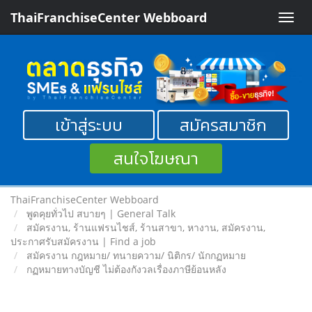
ThaiFranchiseCenter Webboard
Toggle
naviga
เข้าสู่ระบบ
สมัครสมาชิก
สนใจโฆษณา
ThaiFranchiseCenter Webboard
พูดคุยทั่วไป สบายๆ | General Talk
สมัครงาน, ร้านแฟรนไชส์, ร้านสาขา, หางาน, สมัครงาน,
ประกาศรับสมัครงาน | Find a job
สมัครงาน กฎหมาย/ ทนายความ/ นิติกร/ นักกฏหมาย
กฏหมายทางบัญชี ไม่ต้องกังวลเรื่องภาษีย้อนหลัง