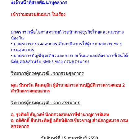
#เจ้าหน้าที่ฝ่ายพัฒนาบุคลากร
เข้าร่วมอบรมสัมมนา ในเรื่อง
มาตรการเพื่อโอกาสความก้าวหน้าทางธุรกิจไทยและแนวทาง
ป้องกัน
• มาตรการตรวจสอบการเสียภาษีอากรให้ผู้ประกอบการ ของ
กรมศุลกากร
• มาตรการบัญชีชุดเดียวและการยกเว้นและลดอัตราภาษีเงินได้
นิติบุคคลสำหรับ SMEs ของ กรมสรรพากร
วิทยากรผู้ทรงคุณวุฒิ.. จากกรมศุลกากร
คุณ นันทวัน ตินตมุสิก ผู้อำนวยการส่วนปฏิบัติการตรวจสอบ 2
สำนักตรวจสอบอากร
วิทยากรผู้ทรงคุณวุฒิ.. จาก สรรพากร
อ. รุ่งทิพย์ ธัญวงษ์ นักตรวจสอบภาษีชำนาญการพิเศษ
อ. อดิศักดิ์ สืบประดิษฐ์ อดีตนิติกรเชี่ยวชาญ สำนักกฎหมาย กรม
สรรพากร
วันจันทร์ที่ 15 กุมภาพันธ์ 2559