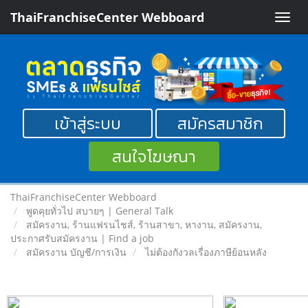
ThaiFranchiseCenter Webboard
Toggle
naviga
เข้าสู่ระบบ
สมัครสมาชิก
สนใจโฆษณา
ThaiFranchiseCenter Webboard
พูดคุยทั่วไป สบายๆ | General Talk
สมัครงาน, ร้านแฟรนไชส์, ร้านสาขา, หางาน, สมัครงาน,
ประกาศรับสมัครงาน | Find a job
สมัครงาน บัญชี/การเงิน
ไม่ต้องกังวลเรื่องภาษีย้อนหลัง