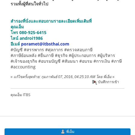
รวมทั้งผู้ที่สนใจทั่วไป
สำรองที่นั่งและสอบถามรายละเอียดเพิ่มเติมที่
คุณเอ็ม
โทร 080-925-6415
ไลน์ androi1986
อีเมล์
poramet@itbsthai.com
#บัญชี #สรรพากร #ศุลกากร #ตรวจสอบภาษี
#ภาษีย้อนหลัง #ยื่นภาษี #ธุรกิจ #ผู้ประกอบการ #ผู้บริหาร
#เจ้าของธุรกิจ #อบรมบัญชี #สัมมนา #อบรม #การเงิน #ภาษี
#accounting
«
แก้ไขครั้งสุดท้าย: กุมภาพันธ์ 07, 2016, 04:25:10 AM โดย พี่เอ็ม
»
บันทึกการเข้า
คุณเอ็ม ITBS
พี่เอ็ม