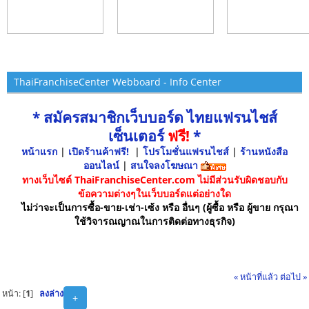
ThaiFranchiseCenter Webboard - Info Center
* สมัครสมาชิกเว็บบอร์ด ไทยแฟรนไชส์
เซ็นเตอร์
ฟรี!
*
หน้าแรก
|
เปิดร้านค้าฟรี!
|
โปรโมชั่นแฟรนไชส์
|
ร้านหนังสือ
ออนไลน์
|
สนใจลงโฆษณา
ทางเว็บไซต์ ThaiFranchiseCenter.com ไม่มีส่วนรับผิดชอบกับ
ข้อความต่างๆในเว็บบอร์ดแต่อย่างใด
ไม่ว่าจะเป็นการซื้อ-ขาย-เช่า-เซ้ง หรือ อื่นๆ (ผู้ซื้อ หรือ ผู้ขาย กรุณา
ใช้วิจารณญาณในการติดต่อทางธุรกิจ)
« หน้าที่แล้ว
ต่อไป »
หน้า: [
1
]
ลงล่าง
+