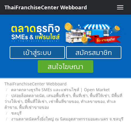
ThaiFranchiseCenter Webboard
Toggle
naviga
เข้าสู่ระบบ
สมัครสมาชิก
สนใจโฆษณา
ThaiFranchiseCenter Webboard
ตลาดกลางธุรกิจ SMEs และแฟรนไชส์ | Open Market
ปล่อยล็อคตลาดนัด, เสนอพื้นที่เช่า, พื้นที่เช่า, พื้นที่ให้เช่า, มีพื้นที่
ว่างให้เช่า, มีพื้นที่ให้เช่า, เช่าพื้นที่ขายของ, ทําเลขายของ, ทำเล
ค้าขาย, พื้นที่เช่าขายของ
ชลบุรี
งานตลาดนัดครั้งยิ่งใหญ่ ณ นิคมอุตสาหกรรมอมตะนคร จ.ชลบุรี