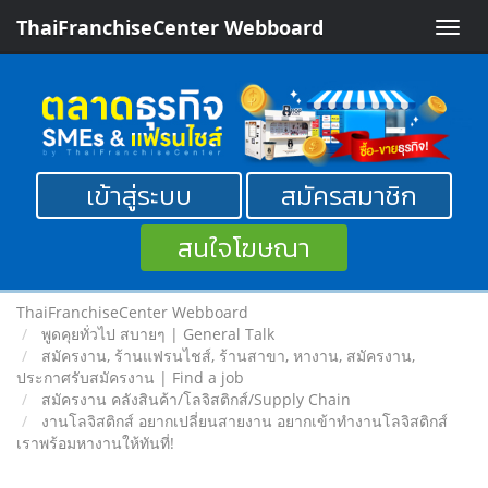
ThaiFranchiseCenter Webboard
Toggle
naviga
เข้าสู่ระบบ
สมัครสมาชิก
สนใจโฆษณา
ThaiFranchiseCenter Webboard
พูดคุยทั่วไป สบายๆ | General Talk
สมัครงาน, ร้านแฟรนไชส์, ร้านสาขา, หางาน, สมัครงาน,
ประกาศรับสมัครงาน | Find a job
สมัครงาน คลังสินค้า/โลจิสติกส์/Supply Chain
งานโลจิสติกส์ อยากเปลี่ยนสายงาน อยากเข้าทำงานโลจิสติกส์
เราพร้อมหางานให้ทันที่!