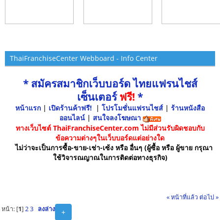
ThaiFranchiseCenter Webboard - Info Center
* สมัครสมาชิกเว็บบอร์ด ไทยแฟรนไชส์
เซ็นเตอร์
ฟรี!
*
หน้าแรก
|
เปิดร้านค้าฟรี!
|
โปรโมชั่นแฟรนไชส์
|
ร้านหนังสือ
ออนไลน์
|
สนใจลงโฆษณา
ทางเว็บไซต์ ThaiFranchiseCenter.com ไม่มีส่วนรับผิดชอบกับ
ข้อความต่างๆในเว็บบอร์ดแต่อย่างใด
ไม่ว่าจะเป็นการซื้อ-ขาย-เช่า-เซ้ง หรือ อื่นๆ (ผู้ซื้อ หรือ ผู้ขาย กรุณา
ใช้วิจารณญาณในการติดต่อทางธุรกิจ)
« หน้าที่แล้ว
ต่อไป »
หน้า: [
1
]
2
3
ลงล่าง
+