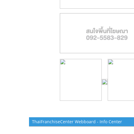
ThaiFranchiseCenter Webboard - Info Center