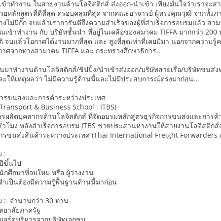
ใจเข้าทำงาน ในสายงานด้านโลจิสติกส์ ส่งออก-นำเข้า เพียงมั่นใจว่าเราจะส
้ ด้วยหลักสูตรที่ดีที่สุด ครอบคลุมที่สุด จากคณะอาจารย์ ผู้ทรงคุณวุฒิ จากท
ย่างไม่มีกั๊ก จบแล้วเราการันตีถึงความสำเร็จของผู้ที่สำเร็จการอบรมแล้
ุณเข้าทำงาน กับ บริษัทชั้นนำ ที่อยู่ในเคลือของสมาคม TIFFA มากกว่า 200
ิ จบแล้วโอกาศได้งานมากที่สุด และ สูงที่สุดเท่าที่เคยมีมา นอกจากความ
กาศจากทางสามาคม TIFFA และ กระทรวงศึกษาธิการ..
ยนมาทำงานด้านโลจิสติกส์/ชิปปิ้ง/นำเข้าส่งออก/บริษัทสายเรือ/บริษัทขนส่
และให้เหตุผลว่า ไม่มีความรู้ด้านนี้และไม่มีประสบการณ์ตรงมาก่อน...
จการขนส่งและการค้าระหว่างประเทศ
 Transport & Business School : ITBS)
ารผลิตบุคลากรด้านโลจิสติกส์ ที่จัดอบรมหลักสูตรธุรกิจการขนส่งและการค้
0 ชั่วโมง หลังสำเร็จการอบรม ITBS ช่วยประสานหางานให้สายงานโลจิสติกส์อย่
การขนส่งสินค้าระหว่างประเทศ (Thai International Freight Forwarders A
 :
ปีขึ้นไป
กศึกษาที่จบใหม่ หรือ ผู้ว่างงาน
่จำเป็นต้องมีความรู้พื้นฐานด้านนี้มาก่อน
ม : จำนวนกว่า 30 ท่าน
ทยาลัยภาครัฐ
รบอร์ดบริหารจากบริษัทเอกชน