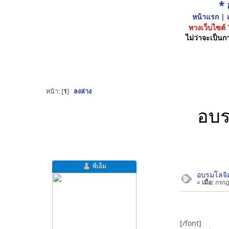
*
หน้าแรก
|
เ
ทางเว็บไซต์
ไม่ว่าจะเป็นกา
หน้า: [
1
]
ลงล่าง
อบร
พี่เอ็ม
อบรมโลจิสต
«
เมื่อ:
กรกฎ
[/font]