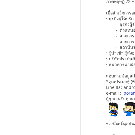
ภาคทฤษฎี 72 ช.
เมื่อสำเร็จการ
• ธุรกิจผู้ให้บร
- ธุรกิจผู้รั
- ตัวแทนออก
- สายการเดิน
- สายการบิน 
- สถานีบรรจุ
• ผู้นำเข้า ผู้ส
• บริษัทประกัน
• ธนาคารพาณิช
สอบถามข้อมูลเพิ
*คุณปรเมษฐ์ (พ
Line ID : andr
e-mail :
pora
สู้ๆ นะครับทุก
«
แก้ไขครั้งสุดท้