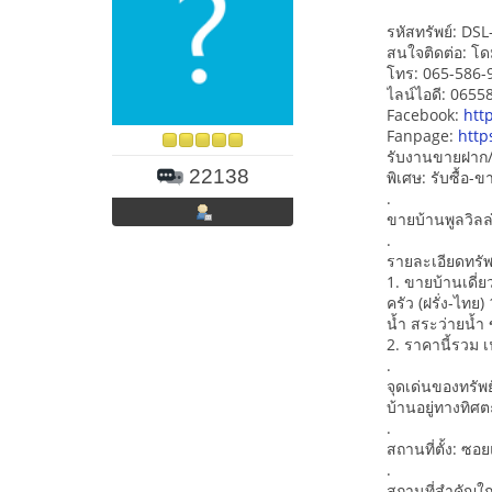
รหัสทรัพย์: DS
สนใจติดต่อ: โด
โทร: 065-586-
ไลน์ไอดี: 065
Facebook:
htt
Fanpage:
http
รับงานขายฝาก/
22138
พิเศษ: รับซื้อ
.
ขายบ้านพูลวิลล
.
รายละเอียดทรัพ
1. ขายบ้านเดี่ย
ครัว (ฝรั่ง-ไทย
น้ำ สระว่ายน้ำ
2. ราคานี้รวม เ
.
จุดเด่นของทรัพย
บ้านอยู่ทางทิศ
.
สถานที่ตั้ง: ซอ
.
สถานที่สำคัญใก