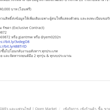
40,000 บาท (โอนฟรี)
นสิทธิ์ส่งข้อมูลให้เพิ่มเติมเฉพาะผู้สนใจที่แสดงตัวตน และลงทะเบียนขอรับข
ม รัชดา (Exclusive Contract)
9872
5869872 หรือ giantmw หรือ @yem0202n
ps://bit.ly/3vdegO8
s://bit.ly/488TrlD
/ซื้อไปโอนกลับงานอสังหาฯ.ทุกประเภท
-ขาย และจัดหารถยนต์มือ 2 ทุกรุ่น & ทุกงบประมาณ
 SMEs และแฟรนไชส์ | Open Market
เซ้งกิจการ, เซ้งร้านค้า, ซื้อ, ข