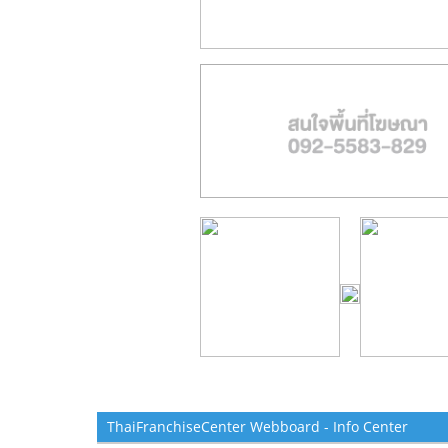
ThaiFranchiseCenter Webboard - Info Center