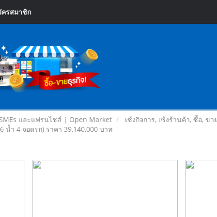
ัครสมาชิก
 SMEs และแฟรนไชส์ | Open Market
เซ้งกิจการ, เซ้งร้านค้า, ซื้อ, ข
น 6 น้ำ 4 จอดรถ) ราคา 39,140,000 บาท