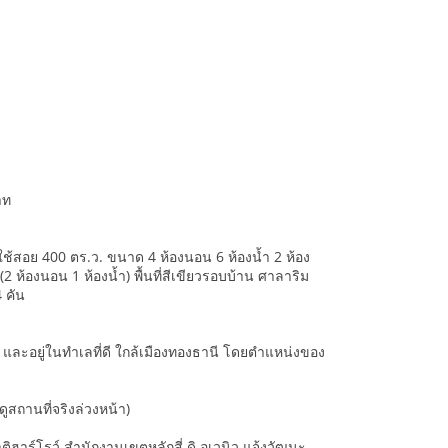
าท
่ใช้สอย 400 ตร.ว. ขนาด 4 ห้องนอน 6 ห้องน้ำ 2 ห้อง
 ห้องนอน 1 ห้องน้ำ) พื้นที่สีเขียวรอบบ้าน ศาลาริม
 คัน
ูก และอยู่ในทำเลที่ดี ใกล้เมืองทองธานี โดยตำแหน่งของ
ูสถานที่จริงล่วงหน้า)
ฮาร์โรว์ สำนักงานเขตหลักสี่ ดิ อเวนิว แจ้งวัฒนะ