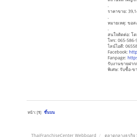
.
ราคาขาย: 39,1
.
หมายเหตุ: ขอสงว
.
สนใจติดต่อ: โด
โทร: 065-586-
ไลน์ไอดี: 065
Facebook:
htt
Fanpage:
http
รับงานขายฝาก/
พิเศษ: รับซื้อ
หน้า: [
1
]
ขึ้นบน
ThaiFranchiseCenter Webboard
ตลาดกลางธุรกิจ