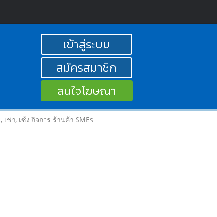
เข้าสู่ระบบ
สมัครสมาชิก
สนใจโฆษณา
าย, เช่า, เซ้ง กิจการ ร้านค้า SMEs