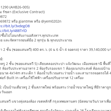
L-1290 (AHB26-005)
ม รัชดา (Exclusive Contract)
9872
5869872 หรือ giantmw หรือ @yem0202n
ps://bit.ly/3vdegO8
s://bit.ly/488TrlD
/ซื้อไปโอนกลับงานอสังหาฯ.ทุกประเภท
-ขาย และจัดหารถยนต์มือ 2 ทุกรุ่น & ทุกงบประมาณ
่า 2 ชั้น (ซอยแสนหวี) 400 ตร.ว. (4 น 6 น้ำ 4 จอดรถ) ราคา 39,140,000 บ
ย์:
วหรู 2 ชั้น (ซอยแสนหวี 5) เลียบคลองประปา แจ้งวัฒนะ เมืองทองธานี พื้นที
) 1 ห้องรับประทานอาหาร 2 ห้องรับรองแขก 1 ห้องอเนกประสงค์ ห้องแม่บ้าน (2
 ขนาด 4x14m สระเด็ก 1 ห้องน้ำบริเวณสระว่ายน้ำ และสามารถจอดรถได้ 4
ฟอร์ Built in เครื่องใช้ไฟฟ้า เครื่องปรับอากาศ 12 เครื่อง
์: เป็นบ้านเดี่ยวหรู 2 ชั้นสภาพใหม่ พร้อมสระว่ายน้ำขนาดใหญ่ ที่มีราคาถ
ตะวันออก
ยแสนหวี แขวงทุ่งสองห้อง เขตหลักสี่ กรุงเทพมหานคร (นัดหมายวัน/เวลาเพื่อด
ล้เคียง:รถไฟฟ้าสายสีชมพู สถานีแจ้งวัฒนะ-ปากเกร็ด 28 โรงเรียนนานาชาติ