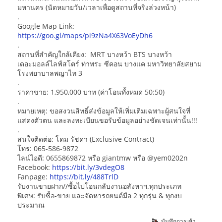
มหานคร (นัดหมายวัน/เวลาเพื่อดูสถานที่จริงล่วงหน้า)
.
Google Map Link:
https://goo.gl/maps/pi9zNa4X63VoEyDh6
.
สถานที่สำคัญใกล้เคียง: MRT บางหว้า BTS บางหว้า
เดอะมอลล์ไลฟ์สโตร์ ท่าพระ ซีคอน บางแค มหาวิทยาลัยสยาม
โรงพยาบาลพญาไท 3
.
ราคาขาย: 1,950,000 บาท (ค่าโอนทั้งหมด 50:50)
.
หมายเหตุ: ขอสงวนสิทธิ์ส่งข้อมูลให้เพิ่มเติมเฉพาะผู้สนใจที่
แสดงตัวตน และลงทะเบียนขอรับข้อมูลอย่างชัดเจนเท่านั้น!!!
.
สนใจติดต่อ: โดม รัชดา (Exclusive Contract)
โทร: 065-586-9872
ไลน์ไอดี: 0655869872 หรือ giantmw หรือ @yem0202n
Facebook:
https://bit.ly/3vdegO8
Fanpage:
https://bit.ly/488TrlD
รับงานขายฝาก//ซื้อไปโอนกลับงานอสังหาฯ.ทุกประเภท
พิเศษ: รับซื้อ-ขาย และจัดหารถยนต์มือ 2 ทุกรุ่น & ทุกงบ
ประมาณ
บันทึกการเข้า