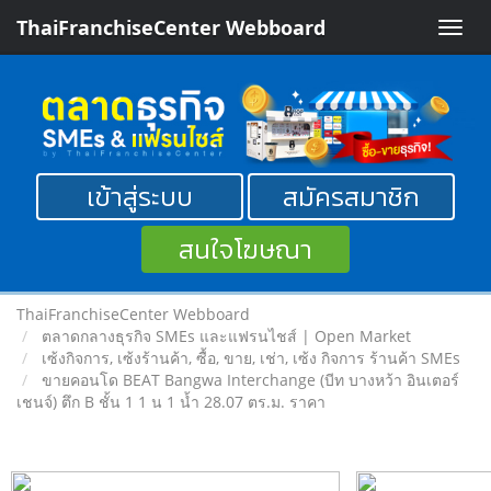
ThaiFranchiseCenter Webboard
Toggle
naviga
เข้าสู่ระบบ
สมัครสมาชิก
สนใจโฆษณา
ThaiFranchiseCenter Webboard
ตลาดกลางธุรกิจ SMEs และแฟรนไชส์ | Open Market
เซ้งกิจการ, เซ้งร้านค้า, ซื้อ, ขาย, เช่า, เซ้ง กิจการ ร้านค้า SMEs
ขายคอนโด BEAT Bangwa Interchange (บีท บางหว้า อินเตอร์
เชนจ์) ตึก B ชั้น 1 1 น 1 น้ำ 28.07 ตร.ม. ราคา