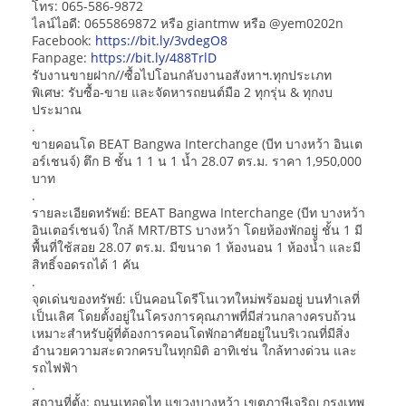
โทร: 065-586-9872
ไลน์ไอดี: 0655869872 หรือ giantmw หรือ @yem0202n
Facebook:
https://bit.ly/3vdegO8
Fanpage:
https://bit.ly/488TrlD
รับงานขายฝาก//ซื้อไปโอนกลับงานอสังหาฯ.ทุกประเภท
พิเศษ: รับซื้อ-ขาย และจัดหารถยนต์มือ 2 ทุกรุ่น & ทุกงบ
ประมาณ
.
ขายคอนโด BEAT Bangwa Interchange (บีท บางหว้า อินเต
อร์เชนจ์) ตึก B ชั้น 1 1 น 1 น้ำ 28.07 ตร.ม. ราคา 1,950,000
บาท
.
รายละเอียดทรัพย์: BEAT Bangwa Interchange (บีท บางหว้า
อินเตอร์เชนจ์) ใกล้ MRT/BTS บางหว้า โดยห้องพักอยู่ ชั้น 1 มี
พื้นที่ใช้สอย 28.07 ตร.ม. มีขนาด 1 ห้องนอน 1 ห้องน้ำ และมี
สิทธิ์จอดรถได้ 1 คัน
.
จุดเด่นของทรัพย์: เป็นคอนโดรีโนเวทใหม่พร้อมอยู่ บนทำเลที่
เป็นเลิศ โดยตั้งอยู่ในโครงการคุณภาพที่มีส่วนกลางครบถ้วน
เหมาะสำหรับผู้ที่ต้องการคอนโดพักอาศัยอยู่ในบริเวณที่มีสิ่ง
อำนวยความสะดวกครบในทุกมิติ อาทิเช่น ใกล้ทางด่วน และ
รถไฟฟ้า
.
สถานที่ตั้ง: ถนนเทอดไท แขวงบางหว้า เขตภาษีเจริญ กุรงเทพ