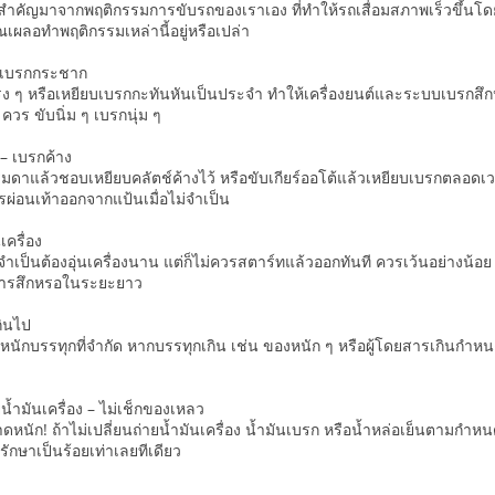
ุสำคัญมาจากพฤติกรรมการขับรถของเราเอง ที่ทำให้รถเสื่อมสภาพเร็วขึ้นโดยไ
ุณเผลอทำพฤติกรรมเหล่านี้อยู่หรือเปล่า
 เบรกกระชาก
รง ๆ หรือเหยียบเบรกกะทันหันเป็นประจำ ทำให้เครื่องยนต์และระบบเบรกสึกหรอ
วร ขับนิ่ม ๆ เบรกนุ่ม ๆ
 – เบรกค้าง
รมดาแล้วชอบเหยียบคลัตช์ค้างไว้ หรือขับเกียร์ออโต้แล้วเหยียบเบรกตลอดเวล
ผ่อนเท้าออกจากแป้นเมื่อไม่จำเป็น
นเครื่อง
่จำเป็นต้องอุ่นเครื่องนาน แต่ก็ไม่ควรสตาร์ทแล้วออกทันที ควรเว้นอย่างน้อย 30
ดการสึกหรอในระยะยาว
กินไป
้ำหนักบรรทุกที่จำกัด หากบรรทุกเกิน เช่น ของหนัก ๆ หรือผู้โดยสารเกินกำ
ยน้ำมันเครื่อง – ไม่เช็กของเหลว
ลาดหนัก! ถ้าไม่เปลี่ยนถ่ายน้ำมันเครื่อง น้ำมันเบรก หรือน้ำหล่อเย็นตามกำห
รักษาเป็นร้อยเท่าเลยทีเดียว