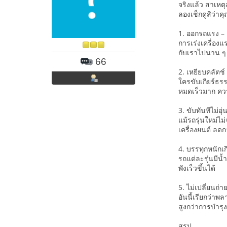
จริงแล้ว สาเหต
ลองเช็กดูสิว่าค
1. ออกรถแรง –
การเร่งเครื่องแ
กับเราไปนาน ๆ ค
66
2. เหยียบคลัตช์
ใครขับเกียร์ธร
หมดเร็วมาก ควร
3. ขับทันทีไม่อุ่
แม้รถรุ่นใหม่ไม
เครื่องยนต์ ล
4. บรรทุกหนักเ
รถแต่ละรุ่นมีน
พังเร็วขึ้นได้
5. ไม่เปลี่ยนถ่า
อันนี้เรียกว่าพ
สูงกว่าการบำรุง
สรุป