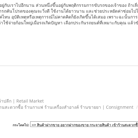
อยู่กับเราไปอีกนาน ส่วนหนึ่งขึ้นอยู่กับพฤติกรรมการขับรถของเจ้าของ ถ้าเ
่ารถคันโปรดของคุณจะวิ่งดี ใช้งานได้ยาวนาน และช่วยประหยัดค่าซ่อมไปไ
ค่ไหน อุบัติเหตุหรือเหตุการณ์ไม่คาดคิดก็ยังเกิดขึ้นได้เสมอ เพราะฉะนั้นกา
ค่าใช้จ่ายก้อนใหญ่เมื่อรถเกิดปัญหา เลือกประกันรถยนต์ที่เหมาะกับคุณ แล้ว
้าปลีก | Retail Market
านสะดวกซื้อ ร้านกาแฟ ร้านเครื่องสำอางค์ ร้านขายยา | Consignment
กระโดดไป: