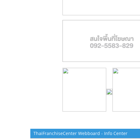
ThaiFranchiseCenter Webboard - Info Center