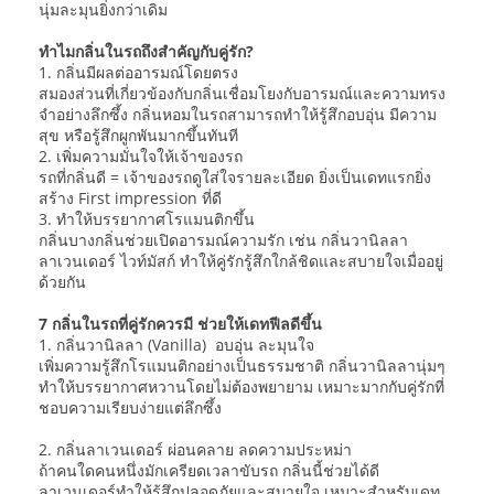
นุ่มละมุนยิ่งกว่าเดิม
ทำไมกลิ่นในรถถึงสำคัญกับคู่รัก?
1. กลิ่นมีผลต่ออารมณ์โดยตรง
สมองส่วนที่เกี่ยวข้องกับกลิ่นเชื่อมโยงกับอารมณ์และความทรง
จำอย่างลึกซึ้ง กลิ่นหอมในรถสามารถทำให้รู้สึกอบอุ่น มีความ
สุข หรือรู้สึกผูกพันมากขึ้นทันที
2. เพิ่มความมั่นใจให้เจ้าของรถ
รถที่กลิ่นดี = เจ้าของรถดูใส่ใจรายละเอียด ยิ่งเป็นเดทแรกยิ่ง
สร้าง First impression ที่ดี
3. ทำให้บรรยากาศโรแมนติกขึ้น
กลิ่นบางกลิ่นช่วยเปิดอารมณ์ความรัก เช่น กลิ่นวานิลลา
ลาเวนเดอร์ ไวท์มัสก์ ทำให้คู่รักรู้สึกใกล้ชิดและสบายใจเมื่ออยู่
ด้วยกัน
7 กลิ่นในรถที่คู่รักควรมี ช่วยให้เดทฟีลดีขึ้น
1. กลิ่นวานิลลา (Vanilla) อบอุ่น ละมุนใจ
เพิ่มความรู้สึกโรแมนติกอย่างเป็นธรรมชาติ กลิ่นวานิลลานุ่มๆ
ทำให้บรรยากาศหวานโดยไม่ต้องพยายาม เหมาะมากกับคู่รักที่
ชอบความเรียบง่ายแต่ลึกซึ้ง
2. กลิ่นลาเวนเดอร์ ผ่อนคลาย ลดความประหม่า
ถ้าคนใดคนหนึ่งมักเครียดเวลาขับรถ กลิ่นนี้ช่วยได้ดี
ลาเวนเดอร์ทำให้รู้สึกปลอดภัยและสบายใจ เหมาะสำหรับเดท