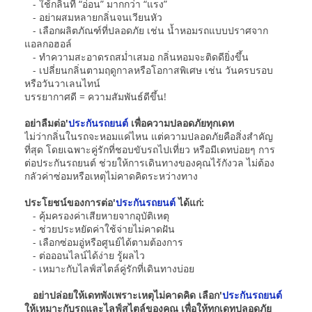
- ใช้กลิ่นที่ “อ่อน” มากกว่า “แรง”
- อย่าผสมหลายกลิ่นจนเวียนหัว
- เลือกผลิตภัณฑ์ที่ปลอดภัย เช่น น้ำหอมรถแบบปราศจาก
แอลกอฮอล์
- ทำความสะอาดรถสม่ำเสมอ กลิ่นหอมจะติดดียิ่งขึ้น
- เปลี่ยนกลิ่นตามฤดูกาลหรือโอกาสพิเศษ เช่น วันครบรอบ
หรือวันวาเลนไทน์
บรรยากาศดี = ความสัมพันธ์ดีขึ้น!
อย่าลืมต่อ'
ประกันรถยนต์
เพื่อความปลอดภัยทุกเดท
ไม่ว่ากลิ่นในรถจะหอมแค่ไหน แต่ความปลอดภัยคือสิ่งสำคัญ
ที่สุด โดยเฉพาะคู่รักที่ชอบขับรถไปเที่ยว หรือมีเดทบ่อยๆ การ
ต่อประกันรถยนต์ ช่วยให้การเดินทางของคุณไร้กังวล ไม่ต้อง
กลัวค่าซ่อมหรือเหตุไม่คาดคิดระหว่างทาง
ประโยชน์ของการต่อ'
ประกันรถยนต์
ได้แก่:
- คุ้มครองค่าเสียหายจากอุบัติเหตุ
- ช่วยประหยัดค่าใช้จ่ายไม่คาดฝัน
- เลือกซ่อมอู่หรือศูนย์ได้ตามต้องการ
- ต่อออนไลน์ได้ง่าย รู้ผลไว
- เหมาะกับไลฟ์สไตล์คู่รักที่เดินทางบ่อย
อย่าปล่อยให้เดทพังเพราะเหตุไม่คาดคิด เลือก'
ประกันรถยนต์
ให้เหมาะกับรถและไลฟ์สไตล์ของคุณ เพื่อให้ทุกเดทปลอดภัย