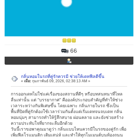
66
กลิ่นหอมในรถที่คู่รักควรมี ช่วยให้เดทฟีลดีขึ้น
«
เมื่อ:
กุมภาพันธ์ 09, 2026, 02:38:13 AM »
การออกเดทไม่ใช่แค่เรื่องของสถานที่ดีๆ หรือบทสนทนาที่ไหล
ลื่นเท่านั้น แต่ “บรรยากาศ” คือองค์ประกอบสำคัญที่ทำให้ช่วง
เวลาระหว่างกันพิเศษขึ้น โดยเฉพาะ กลิ่นภายในรถ ซึ่งเป็น
พื้นที่ปิดที่คู่รักต้องใช้เวลาร่วมกันตั้งแต่เริ่มเดทจนจบเดท กลิ่น
หอมนุ่มๆ สามารถทำให้รู้สึกสบาย ผ่อนคลาย และยังช่วยสร้าง
ความประทับใจที่ยากจะลืมอีกด้วย
วันนี้เราขอพาคุณมาดูว่า กลิ่นแบบไหนควรมีในรถของคู่รัก เพื่อ
เพิ่มฟีลโรแมนติก เติมเสน่ห์ และทำให้ทุกโมเมนต์บนท้องถนน