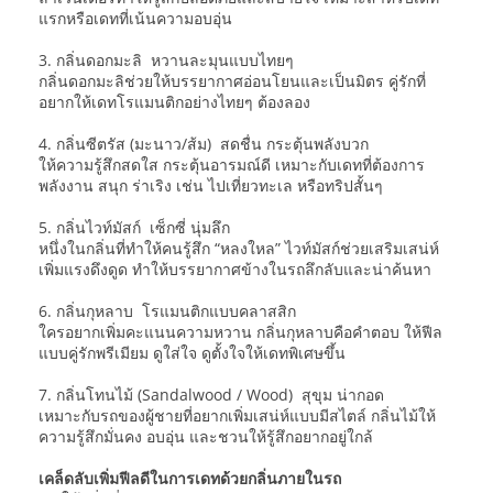
แรกหรือเดทที่เน้นความอบอุ่น
3. กลิ่นดอกมะลิ หวานละมุนแบบไทยๆ
กลิ่นดอกมะลิช่วยให้บรรยากาศอ่อนโยนและเป็นมิตร คู่รักที่
อยากให้เดทโรแมนติกอย่างไทยๆ ต้องลอง
4. กลิ่นซีตรัส (มะนาว/ส้ม) สดชื่น กระตุ้นพลังบวก
ให้ความรู้สึกสดใส กระตุ้นอารมณ์ดี เหมาะกับเดทที่ต้องการ
พลังงาน สนุก ร่าเริง เช่น ไปเที่ยวทะเล หรือทริปสั้นๆ
5. กลิ่นไวท์มัสก์ เซ็กซี่ นุ่มลึก
หนึ่งในกลิ่นที่ทำให้คนรู้สึก “หลงใหล” ไวท์มัสก์ช่วยเสริมเสน่ห์
เพิ่มแรงดึงดูด ทำให้บรรยากาศข้างในรถลึกลับและน่าค้นหา
6. กลิ่นกุหลาบ โรแมนติกแบบคลาสสิก
ใครอยากเพิ่มคะแนนความหวาน กลิ่นกุหลาบคือคำตอบ ให้ฟีล
แบบคู่รักพรีเมียม ดูใส่ใจ ดูตั้งใจให้เดทพิเศษขึ้น
7. กลิ่นโทนไม้ (Sandalwood / Wood) สุขุม น่ากอด
เหมาะกับรถของผู้ชายที่อยากเพิ่มเสน่ห์แบบมีสไตล์ กลิ่นไม้ให้
ความรู้สึกมั่นคง อบอุ่น และชวนให้รู้สึกอยากอยู่ใกล้
เคล็ดลับเพิ่มฟีลดีในการเดทด้วยกลิ่นภายในรถ