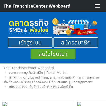
ThaiFranchiseCenter Webboard
Toggle
naviga
เข้าสู่ระบบ
สมัครสมาชิก
สนใจโฆษณา
ThaiFranchiseCenter Webboard
ตลาดกลางธุรกิจค้าปลีก | Retail Market
สินค้าฝากขาย อยากฝากของขาย กระจายสินค้า เข้าร้านสะดวก
ซื้อ ร้านกาแฟ ร้านเครื่องสำอางค์ ร้านขายยา | Consignment
กลิ่นหอมในรถที่คู่รักควรมี ช่วยให้เดทฟีลดีขึ้น