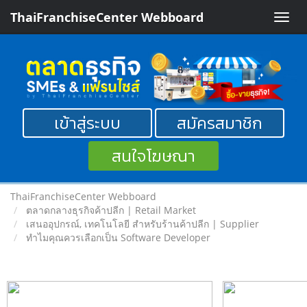
ThaiFranchiseCenter Webboard
Toggle
naviga
เข้าสู่ระบบ
สมัครสมาชิก
สนใจโฆษณา
ThaiFranchiseCenter Webboard
ตลาดกลางธุรกิจค้าปลีก | Retail Market
เสนออุปกรณ์, เทคโนโลยี สำหรับร้านค้าปลีก | Supplier
ทำไมคุณควรเลือกเป็น Software Developer