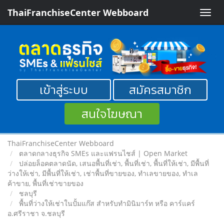
ThaiFranchiseCenter Webboard
Toggle
naviga
เข้าสู่ระบบ
สมัครสมาชิก
สนใจโฆษณา
ThaiFranchiseCenter Webboard
ตลาดกลางธุรกิจ SMEs และแฟรนไชส์ | Open Market
ปล่อยล็อคตลาดนัด, เสนอพื้นที่เช่า, พื้นที่เช่า, พื้นที่ให้เช่า, มีพื้นที่
ว่างให้เช่า, มีพื้นที่ให้เช่า, เช่าพื้นที่ขายของ, ทําเลขายของ, ทำเล
ค้าขาย, พื้นที่เช่าขายของ
ชลบุรี
พื้นที่ว่างให้เช่าในปั้มแก๊ส สำหรับทำมินิมาร์ท หรือ คาร์แคร์
อ.ศรีราชา จ.ชลบุรี