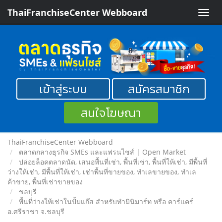
ThaiFranchiseCenter Webboard
Toggle
naviga
เข้าสู่ระบบ
สมัครสมาชิก
สนใจโฆษณา
ThaiFranchiseCenter Webboard
ตลาดกลางธุรกิจ SMEs และแฟรนไชส์ | Open Market
ปล่อยล็อคตลาดนัด, เสนอพื้นที่เช่า, พื้นที่เช่า, พื้นที่ให้เช่า, มีพื้นที่
ว่างให้เช่า, มีพื้นที่ให้เช่า, เช่าพื้นที่ขายของ, ทําเลขายของ, ทำเล
ค้าขาย, พื้นที่เช่าขายของ
ชลบุรี
พื้นที่ว่างให้เช่าในปั้มแก๊ส สำหรับทำมินิมาร์ท หรือ คาร์แคร์
อ.ศรีราชา จ.ชลบุรี