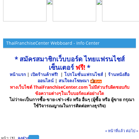
ThaiFranchiseCenter Webboard - Info Center
* สมัครสมาชิกเว็บบอร์ด ไทยแฟรนไชส์
เซ็นเตอร์
ฟรี!
*
หน้าแรก
|
เปิดร้านค้าฟรี!
|
โปรโมชั่นแฟรนไชส์
|
ร้านหนังสือ
ออนไลน์
|
สนใจลงโฆษณา
ทางเว็บไซต์ ThaiFranchiseCenter.com ไม่มีส่วนรับผิดชอบกับ
ข้อความต่างๆในเว็บบอร์ดแต่อย่างใด
ไม่ว่าจะเป็นการซื้อ-ขาย-เช่า-เซ้ง หรือ อื่นๆ (ผู้ซื้อ หรือ ผู้ขาย กรุณา
ใช้วิจารณญาณในการติดต่อทางธุรกิจ)
« หน้าที่แล้ว
ต่อไป »
หน้า: [
1
]
ลงล่าง