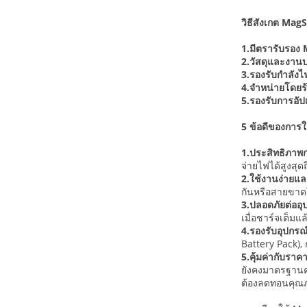
วิธีสังเกต Mag
1.มีตรารับรอง
2.วัสดุและงาน
3.รองรับกำลังไ
4.จำหน่ายโดยร้าน
5.รองรับการอั
5 ข้อดีของการ
1.ประสิทธิภาพก
จ่ายไฟได้สูงสุด
2.ใช้งานง่าย
กันหรือสายขาดใ
3.ปลอดภัยต่ออุ
เมื่อชาร์จเต็ม
4.รองรับอุปกร
Battery Pack),
5.คุ้มค่ากับราคา
ยังคงมาตรฐานคุ
ต้องลดทอนคุณ