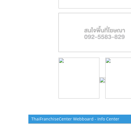
ThaiFranchiseCenter Webboard - Info Center