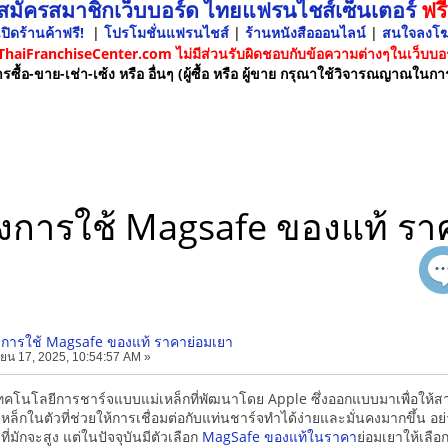
 สมัครสมาชิกเว็บบอร์ด ไทยแฟรนไชส์เซ็นเตอร์
ฟรี
ปิดร้านค้าฟรี!
|
โปรโมชั่นแฟรนไชส์
|
ร้านหนังสือออนไลน์
|
สนใจลงโ
 ThaiFranchiseCenter.com ไม่มีส่วนรับผิดชอบกับข้อความต่างๆในเว็บบอร
รซื้อ-ขาย-เช่า-เซ้ง หรือ อื่นๆ (ผู้ซื้อ หรือ ผู้ขาย กรุณาใช้วิจารณญาณในกา
องการใช้ Magsafe ของแท้ รา
งการใช้ Magsafe ของแท้ ราคาย่อมเยา
ยน 17, 2025, 10:54:57 AM »
คโนโลยีการชาร์จแบบแม่เหล็กที่พัฒนาโดย Apple ซึ่งออกแบบมาเพื่อให้ส
่เหล็กในตัวที่ช่วยให้การเชื่อมต่อกับแท่นชาร์จทำได้ง่ายและมั่นคงมากขึ้น
ี่มักจะสูง แต่ในปัจจุบันมีตัวเลือก
MagSafe ของแท้ในราคา
ย่อมเยาให้เลื