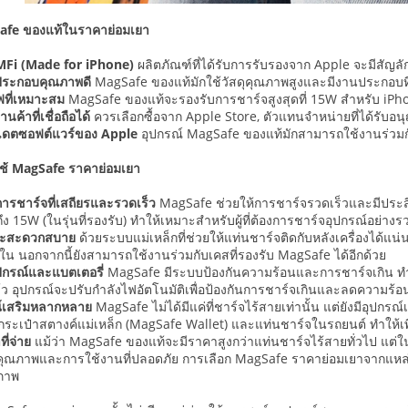
Safe ของแท้ในราคาย่อมเยา
 MFi (Made for iPhone)
ผลิตภัณฑ์ที่ได้รับการรับรองจาก Apple จะมีสัญล
ประกอบคุณภาพดี
MagSafe ของแท้มักใช้วัสดุคุณภาพสูงและมีงานประกอบที่แ
ฟที่เหมาะสม
MagSafe ของแท้จะรองรับการชาร์จสูงสุดที่ 15W สำหรับ iPho
ค้าที่เชื่อถือได้
ควรเลือกซื้อจาก Apple Store, ตัวแทนจำหน่ายที่ได้รับอนุญ
ปเดตซอฟต์แวร์ของ Apple
อุปกรณ์ MagSafe ของแท้มักสามารถใช้งานร่วมกับ
ใช้ MagSafe ราคาย่อมเยา
ารชาร์จที่เสถียรและรวดเร็ว
MagSafe ช่วยให้การชาร์จรวดเร็วและมีประส
ถึง 15W (ในรุ่นที่รองรับ) ทำให้เหมาะสำหรับผู้ที่ต้องการชาร์จอุปกรณ์อย่า
และสะดวกสบาย
ด้วยระบบแม่เหล็กที่ช่วยให้แท่นชาร์จติดกับหลังเครื่องได้แ
น นอกจากนี้ยังสามารถใช้งานร่วมกับเคสที่รองรับ MagSafe ได้อีกด้วย
ปกรณ์และแบตเตอรี่
MagSafe มีระบบป้องกันความร้อนและการชาร์จเกิน ทำให
แล้ว อุปกรณ์จะปรับกำลังไฟอัตโนมัติเพื่อป้องกันการชาร์จเกินและลดความร้
ณ์เสริมหลากหลาย
MagSafe ไม่ได้มีแค่ที่ชาร์จไร้สายเท่านั้น แต่ยังมีอุปกรณ์
 กระเป๋าสตางค์แม่เหล็ก (MagSafe Wallet) และแท่นชาร์จในรถยนต์ ทำให
ที่จ่าย
แม้ว่า MagSafe ของแท้จะมีราคาสูงกว่าแท่นชาร์จไร้สายทั่วไป แต่ในปั
ณภาพและการใช้งานที่ปลอดภัย การเลือก MagSafe ราคาย่อมเยาจากแหล่งที่น่
ภาพ