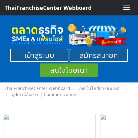
ThaiFranchiseCenter Webboard
Toggle
naviga
เข้าสู่ระบบ
สมัครสมาชิก
สนใจโฆษณา
ThaiFranchiseCenter Webboard
เทคโนโลยีสารสนเทศ | IT
อุปกรณ์สื่อสาร | Communications