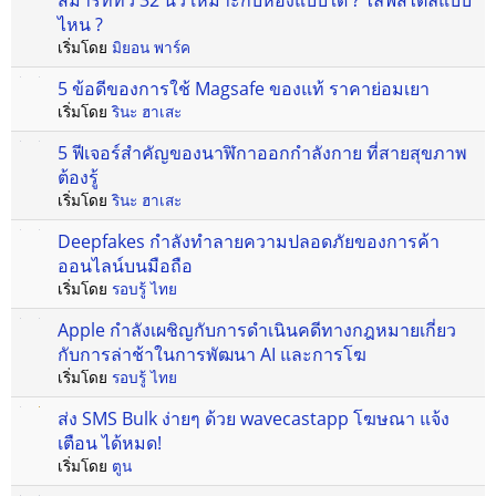
สมาร์ททีวี 32 นิ้ว เหมาะกับห้องแบบใด ? ไลฟ์สไตล์แบบ
ไหน ?
เริ่มโดย
มิยอน พาร์ค
5 ข้อดีของการใช้ Magsafe ของแท้ ราคาย่อมเยา
เริ่มโดย
รินะ ฮาเสะ
5 ฟีเจอร์สำคัญของนาฬิกาออกกำลังกาย ที่สายสุขภาพ
ต้องรู้
เริ่มโดย
รินะ ฮาเสะ
Deepfakes กำลังทำลายความปลอดภัยของการค้า
ออนไลน์บนมือถือ
เริ่มโดย
รอบรู้ ไทย
Apple กำลังเผชิญกับการดำเนินคดีทางกฎหมายเกี่ยว
กับการล่าช้าในการพัฒนา AI และการโฆ
เริ่มโดย
รอบรู้ ไทย
ส่ง SMS Bulk ง่ายๆ ด้วย wavecastapp โฆษณา แจ้ง
เตือน ได้หมด!
เริ่มโดย
ตูน