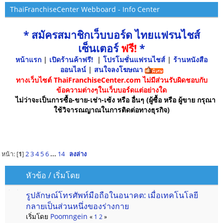
ThaiFranchiseCenter Webboard - Info Center
* สมัครสมาชิกเว็บบอร์ด ไทยแฟรนไชส์
เซ็นเตอร์
ฟรี!
*
หน้าแรก
|
เปิดร้านค้าฟรี!
|
โปรโมชั่นแฟรนไชส์
|
ร้านหนังสือ
ออนไลน์
|
สนใจลงโฆษณา
ทางเว็บไซต์ ThaiFranchiseCenter.com ไม่มีส่วนรับผิดชอบกับ
ข้อความต่างๆในเว็บบอร์ดแต่อย่างใด
ไม่ว่าจะเป็นการซื้อ-ขาย-เช่า-เซ้ง หรือ อื่นๆ (ผู้ซื้อ หรือ ผู้ขาย กรุณา
ใช้วิจารณญาณในการติดต่อทางธุรกิจ)
หน้า: [
1
]
2
3
4
5
6
...
14
ลงล่าง
หัวข้อ
/
เริ่มโดย
รูปลักษณ์โทรศัพท์มือถือในอนาคต: เมื่อเทคโนโลยี
กลายเป็นส่วนหนึ่งของร่างกาย
เริ่มโดย
Poomngein
«
1
2
»