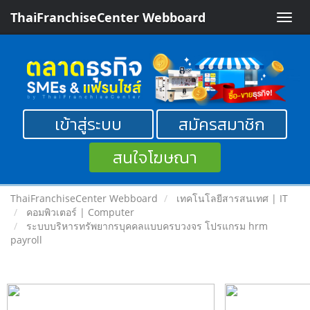
ThaiFranchiseCenter Webboard
Toggle
naviga
เข้าสู่ระบบ
สมัครสมาชิก
สนใจโฆษณา
ThaiFranchiseCenter Webboard
เทคโนโลยีสารสนเทศ | IT
คอมพิวเตอร์ | Computer
ระบบบริหารทรัพยากรบุคคลแบบครบวงจร โปรแกรม hrm
payroll