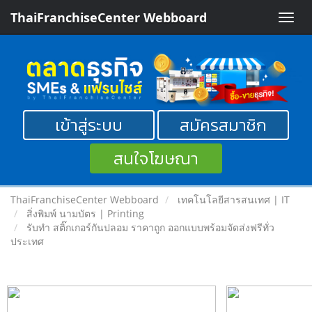
ThaiFranchiseCenter Webboard
Toggle
naviga
เข้าสู่ระบบ
สมัครสมาชิก
สนใจโฆษณา
ThaiFranchiseCenter Webboard
เทคโนโลยีสารสนเทศ | IT
สิ่งพิมพ์ นามบัตร | Printing
รับทำ สติ๊กเกอร์กันปลอม ราคาถูก ออกแบบพร้อมจัดส่งฟรีทั่ว
ประเทศ