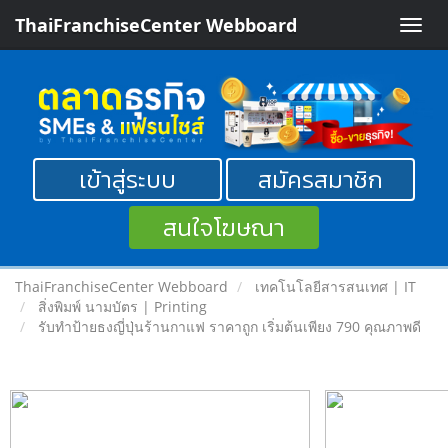
ThaiFranchiseCenter Webboard
Toggle
naviga
เข้าสู่ระบบ
สมัครสมาชิก
สนใจโฆษณา
ThaiFranchiseCenter Webboard
เทคโนโลยีสารสนเทศ | IT
สิ่งพิมพ์ นามบัตร | Printing
รับทำป้ายธงญี่ปุ่นร้านกาแฟ ราคาถูก เริ่มต้นเพียง 790 คุณภาพดี