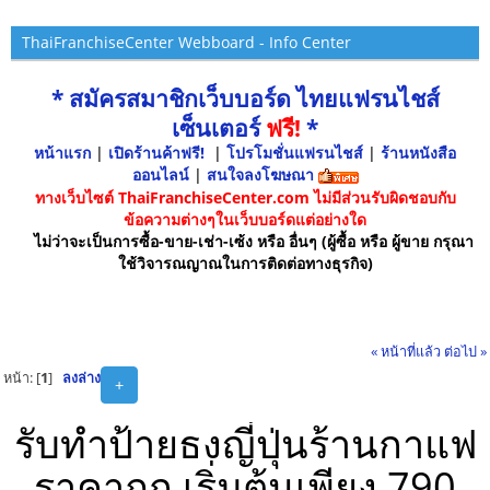
ThaiFranchiseCenter Webboard - Info Center
* สมัครสมาชิกเว็บบอร์ด ไทยแฟรนไชส์
เซ็นเตอร์
ฟรี!
*
หน้าแรก
|
เปิดร้านค้าฟรี!
|
โปรโมชั่นแฟรนไชส์
|
ร้านหนังสือ
ออนไลน์
|
สนใจลงโฆษณา
ทางเว็บไซต์ ThaiFranchiseCenter.com ไม่มีส่วนรับผิดชอบกับ
ข้อความต่างๆในเว็บบอร์ดแต่อย่างใด
ไม่ว่าจะเป็นการซื้อ-ขาย-เช่า-เซ้ง หรือ อื่นๆ (ผู้ซื้อ หรือ ผู้ขาย กรุณา
ใช้วิจารณญาณในการติดต่อทางธุรกิจ)
« หน้าที่แล้ว
ต่อไป »
หน้า: [
1
]
ลงล่าง
+
รับทำป้ายธงญี่ปุ่นร้านกาแฟ
ราคาถูก เริ่มต้นเพียง 790