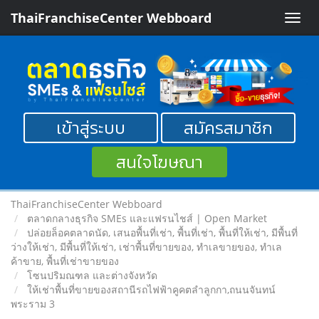
ThaiFranchiseCenter Webboard
Toggle
naviga
เข้าสู่ระบบ
สมัครสมาชิก
สนใจโฆษณา
ThaiFranchiseCenter Webboard
ตลาดกลางธุรกิจ SMEs และแฟรนไชส์ | Open Market
ปล่อยล็อคตลาดนัด, เสนอพื้นที่เช่า, พื้นที่เช่า, พื้นที่ให้เช่า, มีพื้นที่
ว่างให้เช่า, มีพื้นที่ให้เช่า, เช่าพื้นที่ขายของ, ทําเลขายของ, ทำเล
ค้าขาย, พื้นที่เช่าขายของ
โซนปริมณฑล และต่างจังหวัด
ให้เช่าพื้นที่ขายของสถานีรถไฟฟ้าคูคตลำลูกกา,ถนนจันทน์
พระราม 3