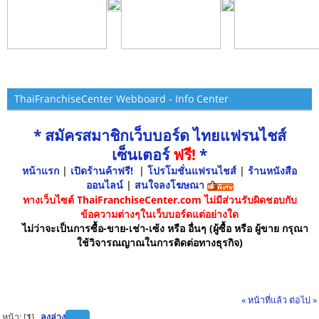
ThaiFranchiseCenter Webboard - Info Center
* สมัครสมาชิกเว็บบอร์ด ไทยแฟรนไชส์
เซ็นเตอร์
ฟรี!
*
หน้าแรก
|
เปิดร้านค้าฟรี!
|
โปรโมชั่นแฟรนไชส์
|
ร้านหนังสือ
ออนไลน์
|
สนใจลงโฆษณา
ทางเว็บไซต์ ThaiFranchiseCenter.com ไม่มีส่วนรับผิดชอบกับ
ข้อความต่างๆในเว็บบอร์ดแต่อย่างใด
ไม่ว่าจะเป็นการซื้อ-ขาย-เช่า-เซ้ง หรือ อื่นๆ (ผู้ซื้อ หรือ ผู้ขาย กรุณา
ใช้วิจารณญาณในการติดต่อทางธุรกิจ)
« หน้าที่แล้ว
ต่อไป »
หน้า: [
1
]
ลงล่าง