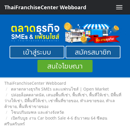
ThaiFranchiseCenter Webboard
Toggle
naviga
เข้าสู่ระบบ
สมัครสมาชิก
สนใจโฆษณา
ThaiFranchiseCenter Webboard
ตลาดกลางธุรกิจ SMEs และแฟรนไชส์ | Open Market
ปล่อยล็อคตลาดนัด, เสนอพื้นที่เช่า, พื้นที่เช่า, พื้นที่ให้เช่า, มีพื้นที่
ว่างให้เช่า, มีพื้นที่ให้เช่า, เช่าพื้นที่ขายของ, ทําเลขายของ, ทำเล
ค้าขาย, พื้นที่เช่าขายของ
โซนปริมณฑล และต่างจังหวัด
เปิดรับบูธ งาน Car booth Sale 4-6 ธันวาคม 64 ซีคอน
ศรีนครินทร์