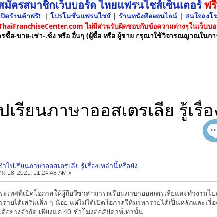
 สมัครสมาชิกเว็บบอร์ด ไทยแฟรนไชส์เซ็นเตอร์
ฟรี
ปิดร้านค้าฟรี!
|
โปรโมชั่นแฟรนไชส์
|
ร้านหนังสือออนไลน์
|
สนใจลงโ
 ThaiFranchiseCenter.com ไม่มีส่วนรับผิดชอบกับข้อความต่างๆในเว็บบอร
รซื้อ-ขาย-เช่า-เซ้ง หรือ อื่นๆ (ผู้ซื้อ หรือ ผู้ขาย กรุณาใช้วิจารณญาณในกา
รียนภาษาออสเตรเลีย รู้เรื่อง
าไปเรียนภาษาออสเตรเลีย รู้เรื่องเหล่านี้หรือยัง
ม 18, 2021, 11:24:48 AM »
ะเทศที่เปิดโอกาสให้ผู้ถือวีซ่าสามารถเรียนภาษาออสเตรเลียและทำงานไปด้วยไ
ยได้เสริมเล็ก ๆ น้อย แต่ไม่ได้เปิดโอกาสให้มาหารายได้เป็นหลักและเรื่องเรีย
ย่างจำกัด เพียงแค่ 40 ชั่วโมงต่อสัปดาห์เท่านั้น