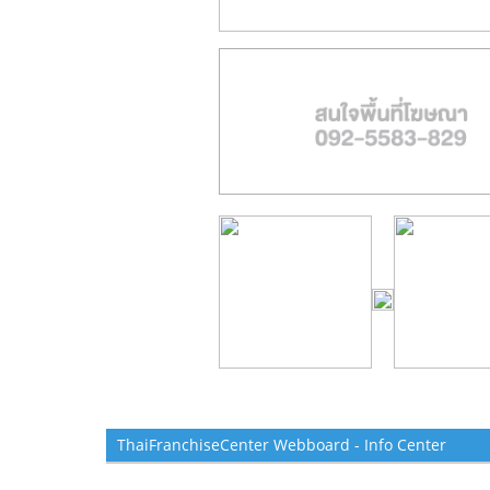
ThaiFranchiseCenter Webboard - Info Center