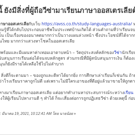
 ยังมีสิ่งที่ผู้ถือวีซ่ามาเรียนภาษาออสเตรเลียต
ภาษาออสเตรเลีย
กับเว็บ
https://avss.co.th/study-languages-australia/
ห
รู้ที่ได้กลับไปประกอบอาชีพในประเทศบ้านเกิดได้ ส่วนคำถามที่ว่าเรียนจบแล
ั้น เป็นเรื่องของอนาคตมากกว่าเป็นวางแผนล่วงหน้า ซึ่งประโยชน์ที่ได้จากก
นไทย มากกว่าแสวงหาโชคในออสเตรเลีย
่ายพร้อมและมีแผนหาค่าเทอมเอาดาบหน้า – วัตถุประสงค์หลักของ
วีซ่า
นักเรีย
สนุนการเรียนต่อได้จนจบหลักสูตร ส่วนกรณีที่มีผู้สนับสนุนการเงิน ก็ต้องแส
สนุนก็ยังมีรายได้เหลือใช้ไปไม่ลำบาก
 สิ่งดีก็จะตามมา – ของถูกและดีหาได้ยากยิ่ง การศึกษาเล่าเรียนก็เช่นกัน ถ้า
ว่าโรงเรียนราคาถูกไม่ดี แต่เพราะไม่มีใครเอาของที่ดีอยู่แล้วมาขายให้ถูกต
เดินทางมาเรียนภาษาออสเตรเลีย แต่อยากทำงานหาประสบการณ์ระหว่าง
เรียน
งให้ผู้เรียนไปหางานดี ๆ ทำได้ ก็จะเสี่ยงต่อการถูกปฏิเสธวีซ่า ด้วยเหตุนี้ ก่
าย: มีนาคม 19, 2021, 10:12:41 AM โดย นายน้อย
»